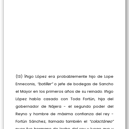
(13) Íñigo López era probablemente hijo de Lope
Enneconis,
“botiller”
o jefe de bodegas de Sancho
el Mayor en los primeros años de su reinado. Iñigo
López había casado con Toda Fortún, hija del
gobernador de Nájera - el segundo poder del
Reyno y hombre de máxima confianza del rey -
Fortún Sánchez, llamado también el
“colactáneo”
pues fue hermano de leche del rey y luego ayo y