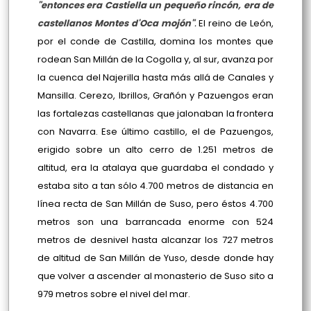
"entonces era Castiella un pequeño rincón, era de
castellanos Montes d'Oca mojón"
.
El reino de León,
por el conde de Castilla, domina los montes que
rodean San Millán de la Cogolla y, al sur, avanza por
la cuenca del Najerilla hasta más allá de Canales y
Mansilla. Cerezo, Ibrillos, Grañón y Pazuengos eran
las fortalezas castellanas que jalonaban la frontera
con Navarra. Ese último castillo, el de Pazuengos,
erigido sobre un alto cerro de 1.251 metros de
altitud, era la atalaya que guardaba el condado y
estaba sito a tan sólo 4.700 metros de distancia en
línea recta de San Millán de Suso, pero éstos 4.700
metros son una barrancada enorme con 524
metros de desnivel hasta alcanzar los 727 metros
de altitud de San Millán de Yuso, desde donde hay
que volver a ascender al monasterio de Suso sito a
979 metros sobre el nivel del mar.