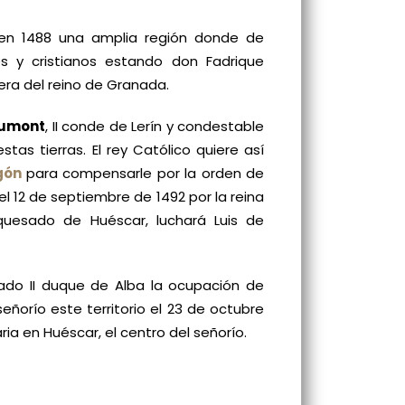
 en 1488 una amplia región donde de
s y cristianos estando don Fadrique
ra del reino de Granada.
eaumont
, II conde de Lerín y condestable
tas tierras. El rey Católico quiere así
gón
para compensarle por la orden de
l 12 de septiembre de 1492 por la reina
rquesado de Huéscar, luchará Luis de
tado II duque de Alba la ocupación de
eñorío este territorio el 23 de octubre
ia en Huéscar, el centro del señorío.