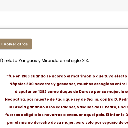
< Volver atrás
(1) relata Yanguas y Miranda en el siglo XIX:
“fue en 1366 cuando se acordó el matrimonio que tuvo efecto 
Nápoles 800 navarros y gascones, muchos escogidos entre l
disputar en 1382 como duque de Durazo por su mujer, la s
Neopatria, por muerte de Fadrique rey de Sicilia, contra D. Pedr
la Grecia ganando a los catalanes, vasallos de D. Pedro, una 
fuerzas obligó a los navarros a evacuar aquel país. El infante D
por el mismo derecho de su mujer, pero solo por espacio de 