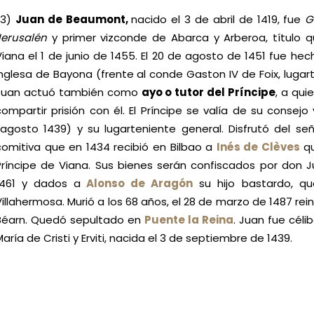
(3)
Juan de Beaumont,
nacido el 3 de abril de 1419,
fue
G
Jerusalén
y primer vizconde de Abarca y Arberoa, título q
Viana el 1 de junio de 1455. El 20 de agosto de 1451 fue hec
inglesa de Bayona (frente al conde Gaston IV de Foix, lugart
Juan actuó también como
ayo o tutor del Príncipe
, a qui
compartir prisión con él. El Príncipe se valía de su consejo
(agosto 1439) y su lugarteniente general. Disfrutó del s
comitiva que en 1434 recibió en Bilbao a
Inés de Clèves
qu
Príncipe de Viana. Sus bienes serán confiscados por don 
1461 y dados a
Alonso de Aragón
su hijo bastardo, qu
Villahermosa. Murió a los 68 años, el 28 de marzo de 1487 rein
Béarn. Quedó sepultado en
Puente la Reina
. Juan fue céli
María de Cristi y Erviti, nacida el 3 de septiembre de 1439.