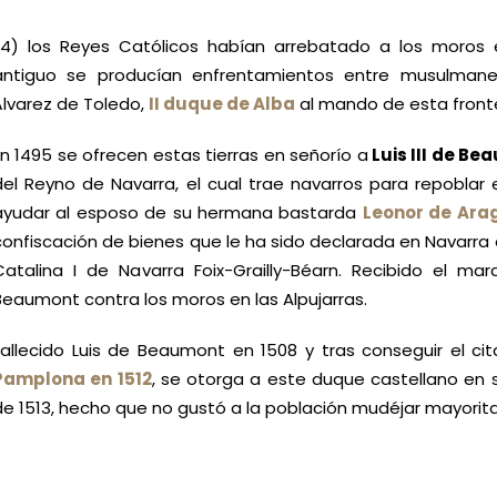
(4) los Reyes Católicos habían arrebatado a los moros
antiguo se producían enfrentamientos entre musulmane
Álvarez de Toledo,
II duque de Alba
al mando de esta fronte
En 1495 se ofrecen estas tierras en señorío a
Luis III de B
del Reyno de Navarra, el cual trae navarros para repoblar es
ayudar al esposo de su hermana bastarda
Leonor de Ara
confiscación de bienes que le ha sido declarada en Navarra e
Catalina I de Navarra Foix-Grailly-Béarn. Recibido el ma
Beaumont contra los moros en las Alpujarras.
Fallecido Luis de Beaumont en 1508 y tras conseguir el ci
Pamplona en 1512
, se otorga a este duque castellano en s
de 1513, hecho que no gustó a la población mudéjar mayoritar