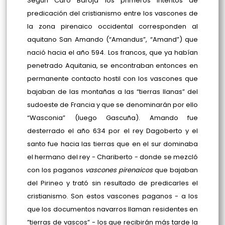
Según Caro Baroja los primeros intentos de
predicación del cristianismo entre los vascones de
la zona pirenaico occidental corresponden al
aquitano San Amando (“Amandus”, “Amand”) que
nació hacia el año 594. Los francos, que ya habían
penetrado Aquitania, se encontraban entonces en
permanente contacto hostil con los vascones que
bajaban de las montañas a las “tierras llanas” del
sudoeste de Francia y que se denominarán por ello
“Wasconia” (luego Gascuña). Amando fue
desterrado el año 634 por el rey Dagoberto y el
santo fue hacia las tierras que en el sur dominaba
el hermano del rey - Chariberto - donde se mezcló
con los paganos
vascones pirenaicos
que bajaban
del Pirineo y trató sin resultado de predicarles el
cristianismo. Son estos vascones paganos - a los
que los documentos navarros llaman residentes en
”tierras de vascos” - los que recibirán más tarde la