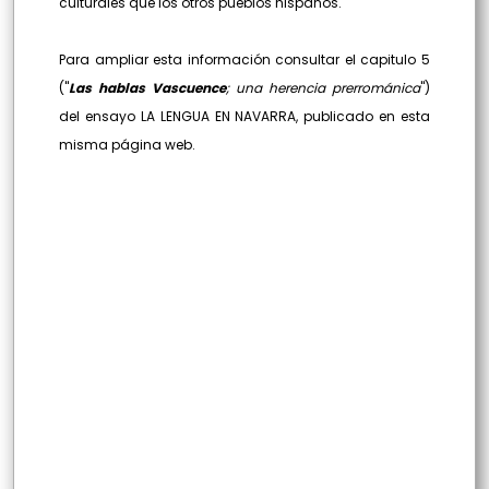
culturales que los otros pueblos hispanos.
Para ampliar esta información consultar el capitulo 5
("
Las hablas Vascuence
; una herencia prerrománica
")
del ensayo LA LENGUA EN NAVARRA, publicado en esta
misma página web.