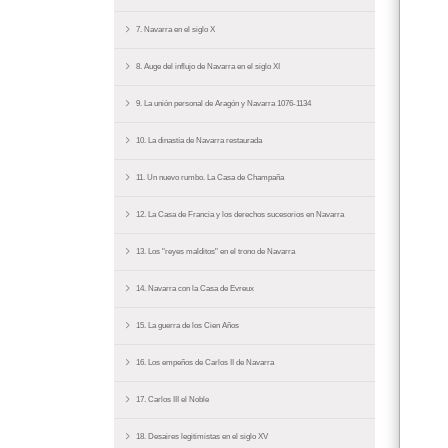
7. Navarra en el siglo X
8. Auge del influjo de Navarra en el siglo XI
9. La unión personal de Aragón y Navarra 1076-1134
10. La dinastía de Navarra restaurada
11. Un nuevo rumbo. La Casa de Champaña
12. La Casa de Francia y los derechos sucesorios en Navarra
13. Los "reyes malditos" en el trono de Navarra
14. Navarra con la Casa de Evreux
15. La guerra de los Cien Años
16. Los empeños de Carlos II de Navarra
17. Carlos III el Noble
18. Desaires legitimistas en el siglo XV