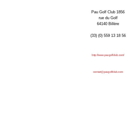
Pau Golf Club 1856
rue du Golf
64140 Billère
(33) (0) 559 13 18 56
http://www.paugolfclub.com/
contact@paugolfclub.com