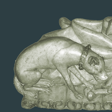
Fundación Lebrel Blanco
INICIO
ORIGEN FUNDACIÓN
CARTA PRESIDENTE
HISTORIA
LENGUA
NAVARRA MON AMOUR
ATLAS
ARTÍCULOS
CONTACTO
ARQUITECTURA ECLESIÁSTICA
Historia Medieval del Reyno de Navarra
HISTORIA MEDIEVAL DEL REYNO DE NAVARRA
ANEXO
Cuadros genealógicos
Lugares
Personajes
Mapas
Temático