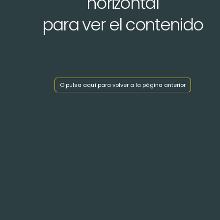
horizontal
para ver el contenido
Mostrar índice de capítulos
O pulsa aquí para volver a la página anterior
< Volver atrás
SEPULTURA