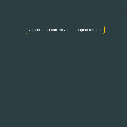
Mostrar índice de capítulos
O pulsa aquí para volver a la página anterior
< Volver atrás
VICOMTÉ de GABARDAN