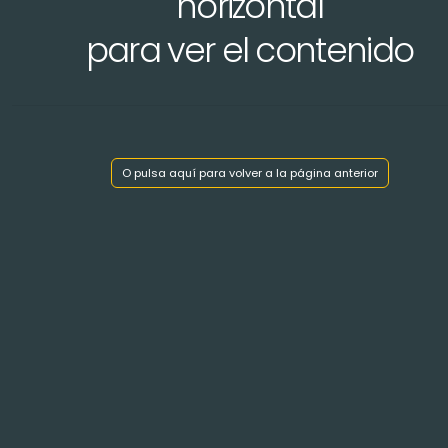
horizontal
para ver el contenido
Mostrar índice de capítulos
O pulsa aquí para volver a la página anterior
< Volver atrás
LE PAYS DE FOIX DANS L' ARIÈGE