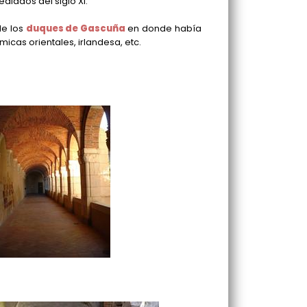
diados del siglo XI.
de los
duques de Gascuña
en donde había
micas orientales, irlandesa, etc.