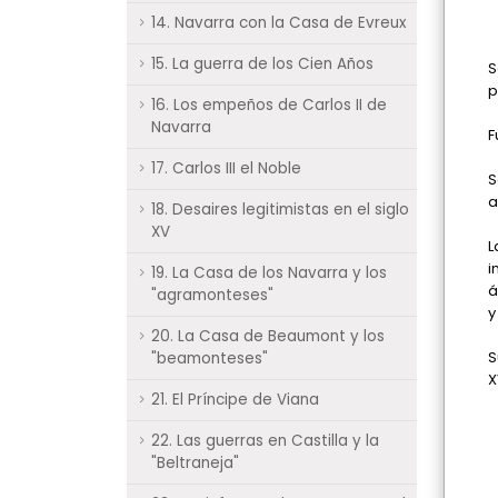
14. Navarra con la Casa de Evreux
15. La guerra de los Cien Años
S
p
16. Los empeños de Carlos II de
Navarra
F
17. Carlos III el Noble
S
a
18. Desaires legitimistas en el siglo
XV
L
i
19. La Casa de los Navarra y los
á
"agramonteses"
y
20. La Casa de Beaumont y los
S
"beamonteses"
X
21. El Príncipe de Viana
22. Las guerras en Castilla y la
"Beltraneja"