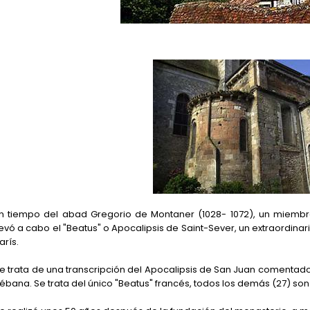
n tiempo del abad Gregorio de Montaner (1028- 1072), un miembr
levó a cabo el "Beatus" o Apocalipsis de Saint-Sever, un extraordina
arís.
e trata de una transcripción del Apocalipsis de San Juan comentado 
iébana. Se trata del único "Beatus" francés, todos los demás (27) so