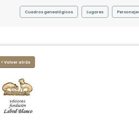
Cuadros genealógicos
Lugares
Personaje
< Volver atrás