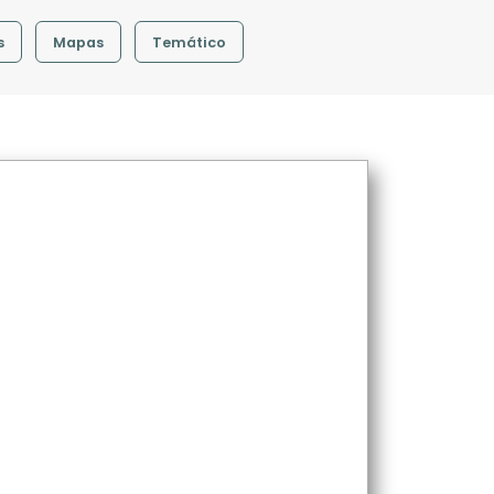
s
Mapas
Temático