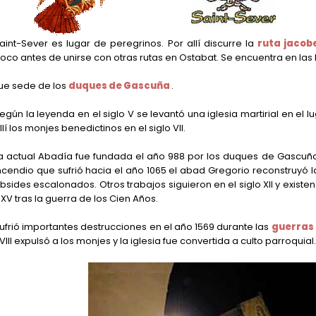
aint-Sever es lugar de peregrinos. Por allí discurre la
ruta jaco
oco antes de unirse con otras rutas en Ostabat. Se encuentra en las L
ue sede de los
duques de Gascuña
.
egún la leyenda en el siglo V se levantó una iglesia martirial en el 
llí los monjes benedictinos en el siglo VII.
a actual Abadía fue fundada el año 988 por los duques de Gascu
ncendio que sufrió hacia el año 1065 el abad Gregorio reconstruyó l
bsides escalonados. Otros trabajos siguieron en el siglo XII y existe
 XV tras la guerra de los Cien Años.
ufrió importantes destrucciones en el año 1569 durante las
guerras 
VIII expulsó a los monjes y la iglesia fue convertida a culto parroquial.