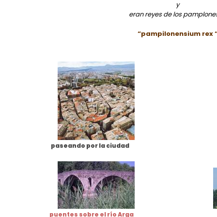
y
eran reyes de los pamplone
“pampilonensium rex 
paseando por la ciudad
puentes sobre el río Arga