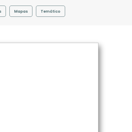
s
Mapas
Temático