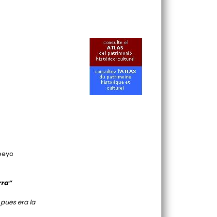
peyo
rra”
pues era la