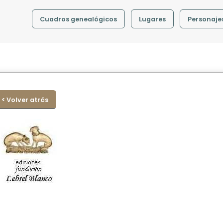
Cuadros genealógicos
Lugares
Personaje
< Volver atrás