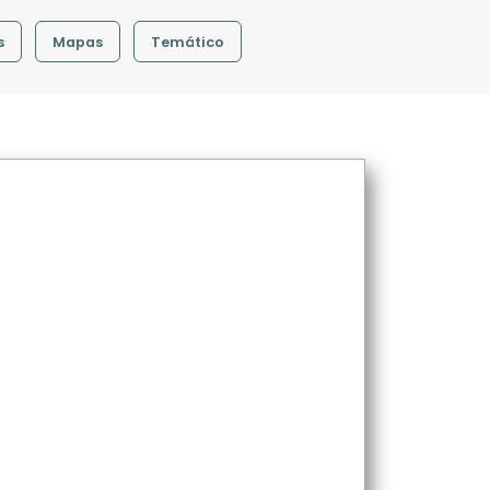
s
Mapas
Temático