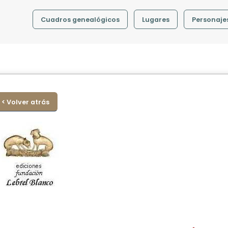
Cuadros genealógicos
Lugares
Personaje
< Volver atrás