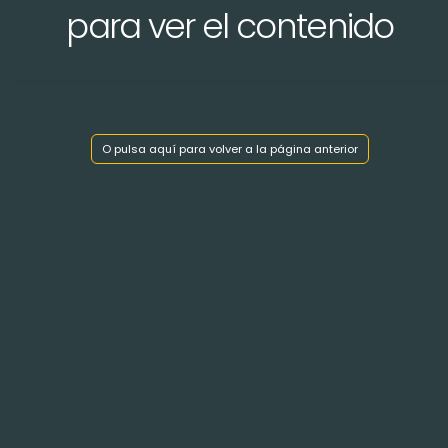
para ver el contenido
Mostrar índice de capítulos
O pulsa aquí para volver a la página anterior
< Volver atrás
LENGUA A OCCITANA
en