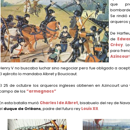
que pre
bombarde
Se rindió
arqueros y
De Harfleu
de
Edwar
Crécy
. L
para frena
Azincour
Henry V no buscaba luchar sino negociar pero fue obligado a aceptar
El ejército lo mandaba Albret y Boucicaut.
El 25 de octubre los arqueros ingleses obtienen en Azincourt una 
campo de los
“armagnacs”
En esta batalla murió
Charles I de Albret
, bisabuelo del rey de Nav
el
duque de Orléans
, padre del futuro rey
Louis XII
.