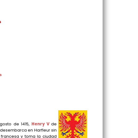
s
s
agosto de 1415,
Henry V
de
a desembarca en Harfleur sin
 francesa y toma la ciudad