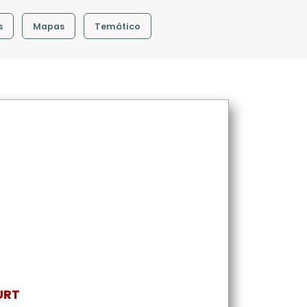
s
Mapas
Temático
URT