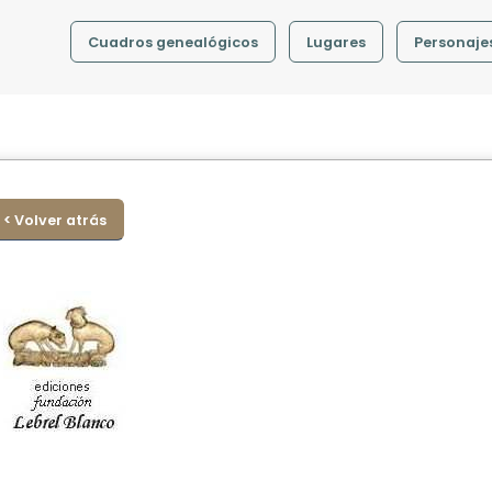
Cuadros genealógicos
Lugares
Personaje
< Volver atrás