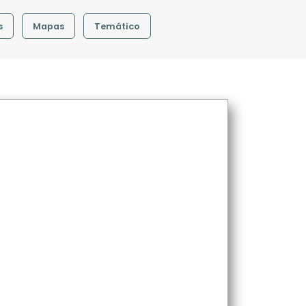
s
Mapas
Temático