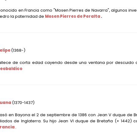
onocido en Francia como "Mosen Pierres de Navarra", algunos invest
edro la paternidad de
Mosen Pierres de Peralta
.
elipe
(1368-)
allece de corta edad cayendo desde una ventana por descuido d
eobaldico
Juana
(1370-1437)
asó en Bayona el 2 de septiembre de 1386 con Jean V duque de 
liados de Inglaterra. Su hijo Jean VI duque de Bretaña
(+ 1442)
ca
rancia
.