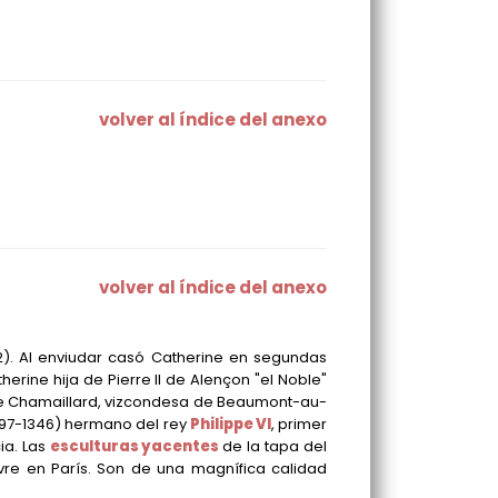
volver al índice del anexo
volver al índice del anexo
2)
. Al enviudar casó Catherine en segundas
herine hija de Pierre II de Alençon "el Noble"
de Chamaillard, vizcondesa de Beaumont-au-
297-1346)
hermano del rey
Philippe VI
, primer
ia. Las
esculturas yacentes
de la tapa del
re en París. Son de una magnífica calidad