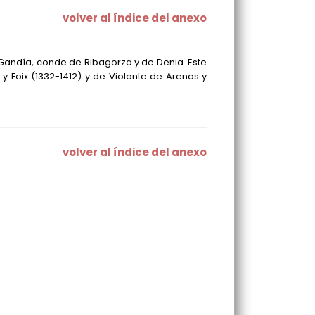
volver al índice del anexo
 Gandía, conde de Ribagorza y de Denia. Este
 y Foix
(1332-1412)
y de Violante de Arenos y
volver al índice del anexo