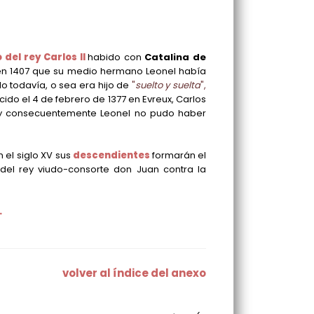
 del rey Carlos II
habido con
Catalina de
cía en 1407 que su medio hermano Leonel había
o todavía, o sea era hijo de
"
suelto y suelta
",
cido el 4 de febrero de 1377 en Evreux, Carlos
do, y consecuentemente Leonel no pudo haber
n el siglo XV sus
descendientes
formarán el
 del rey viudo-consorte don Juan contra la
.
volver al índice del anexo