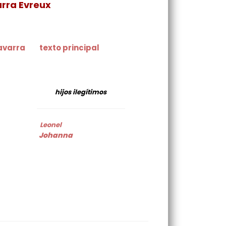
varra Evreux
avarra
texto principal
hijos ilegítimos
Leonel
Johanna