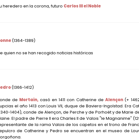
u heredero en la corona, futuro
Carlos III el Noble
Bonne
(1364-1389)
e quien no se han recogido noticias históricas
Pedro
(1366-1412)
onde de
Mortain,
casó en 1411 con Catherine de
Alençon
(+ 146
upcias el año 1413 con Louis VII, duque de Baviera-Ingolstad. Era Cat
1340-1404)
, conde de Alençon, de Perche y de Porhoët y de Marie 
aine. El padre de Pierre II era Charles II de Valois "le Magnanime"
(1
epresentante de la rama Valois de los capetos en el trono de Franc
epulcro de Catherine y Pedro se encuentran en el museo de Louv
orgoñona.