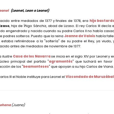
eonel
(Leonet, Leon o Leonel)
acido entre mediados de 1377 y finales de 1378, era
hijo bastardo
izaso
, hija de Íñigo Sánchiz, abad de Lizaso. El rey Carlos III de
ido engendrado y nacido cuando su padre Carlos II no había casad
e padres solteros. Puesto que la reina
Jeanne de Valois
había falle
II estaba refiriéndose a la "soltería" de su padre el Rey, ya viu
acido antes de mediados de noviembre de 1377.
a ilustre
Casa de los Navarra
se inicia en el siglo XIV por Leonel y e
úcleo principal del partido "
agramontés
" que luchará en favor
acción de los "
beamonteses
" que apoyan a su hijo Carlos de Viana.
arlos III el Noble instituye para Leonel el
Vizcondado de Muruzábal
ohana
(Juana)