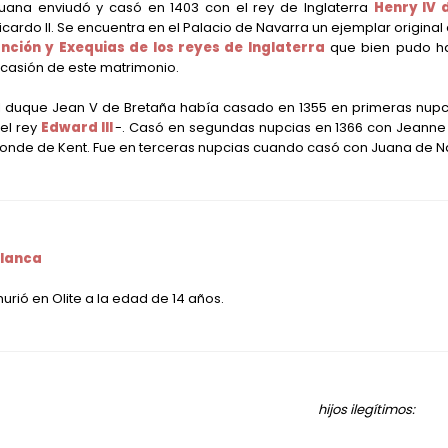
uana enviudó y casó en 1403 con el rey de Inglaterra
Henry IV 
icardo II. Se encuentra en el Palacio de Navarra un ejemplar original
nción y Exequias de los reyes de Inglaterra
que bien pudo h
casión de este matrimonio.
l duque Jean V de Bretaña había casado en 1355 en primeras nupc
el rey
Edward III
-. Casó en segundas nupcias en 1366 con Jeanne
onde de Kent. Fue en terceras nupcias cuando casó con Juana de Na
lanca
urió en Olite a la edad de 14 años.
hijos ilegítimos: