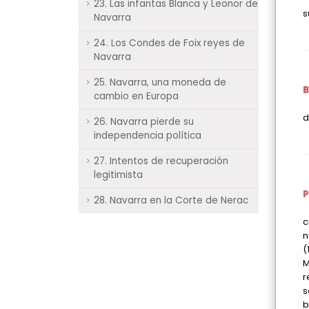
23. Las infantas Blanca y Leonor de
s
Navarra
24. Los Condes de Foix reyes de
Navarra
25. Navarra, una moneda de
cambio en Europa
d
26. Navarra pierde su
independencia política
27. Intentos de recuperación
legitimista
28. Navarra en la Corte de Nerac
c
n
(
M
r
s
b