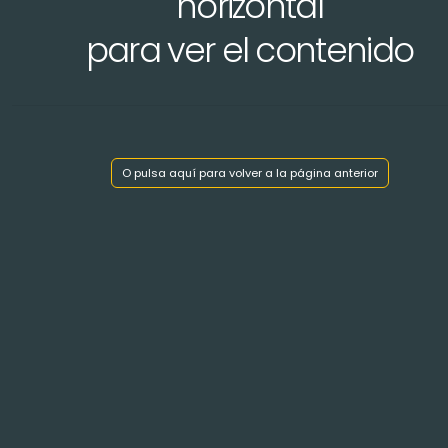
horizontal
para ver el contenido
Mostrar índice de capítulos
O pulsa aquí para volver a la página anterior
< Volver atrás
CASTILLO de LOCHES