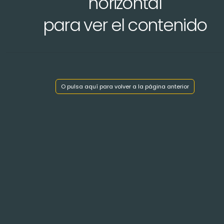
horizontal
para ver el contenido
Mostrar índice de capítulos
O pulsa aquí para volver a la página anterior
< Volver atrás
" JACQUERIES "