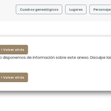
Cuadros genealógicos
Lugares
Personaje
< Volver atrás
o disponemos de información sobre este anexo. Disculpe la
< Volver atrás