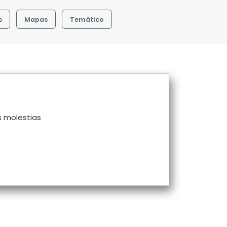
s
Mapas
Temático
s molestias