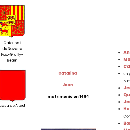
Catalina I
de Navarra
An
Foix-Grailly-
Ma
Béarn
Ca
Catalina
un 
y m
Jean
Je
Qu
matrimonio en 1484
Je
casa de Albret
He
Cor
Bo