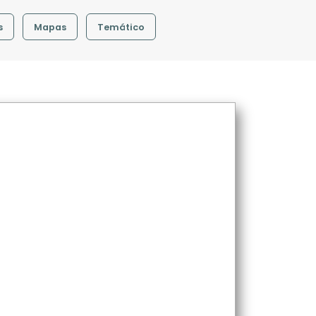
s
Mapas
Temático