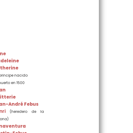
ne
deleine
therine
principe nacido
uerto en 1500
an
itterie
an-André Febus
nri
(heredero de la
ona)
naventura