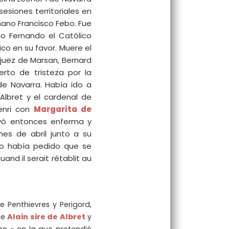
esiones territoriales en
ano Francisco Febo. Fue
do Fernando el Católico
co en su favor. Muere el
juez de Marsan, Bernard
rto de tristeza por la
de Navarra. Había ido a
Albret y el cardenal de
enri con
Margarita de
ayó entonces enferma y
mes de abril junto a su
to había pedido que se
quand il serait rétablit au
de Penthievres y Perigord,
de
Alain sire de Albret
y