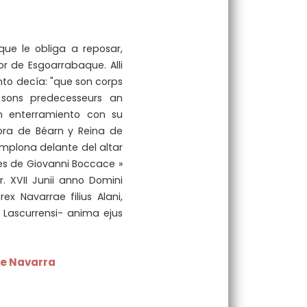
que le obliga a reposar,
or de Esgoarrabaque. Alli
ento decía:
"que son corps
, sons predecesseurs an
n enterramiento con su
ora de Béarn y Reina de
mplona delante del altar
tes de Giovanni Boccace »
r.
XVII Junii anno Domini
rex Navarrae filius Alani,
i Lascurrensi- anima ejus
de Navarra