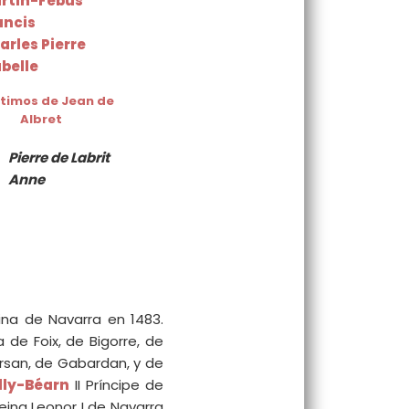
rtin-Febus
ancis
arles Pierre
abelle
ítimos de Jean de
Albret
Pierre de Labrit
Anne
eina de Navarra en 1483.
de Foix, de Bigorre, de
rsan, de Gabardan, y de
lly-Béarn
II Príncipe de
reina Leonor I de Navarra