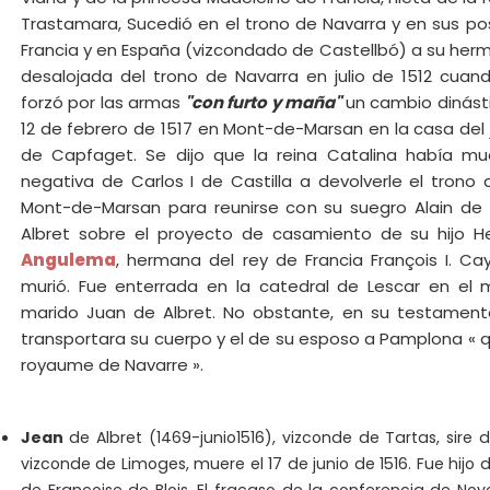
Trastamara, Sucedió en el trono de Navarra y en sus pos
Francia y en España (vizcondado de Castellbó) a su herm
desalojada del trono de Navarra en julio de 1512 cuan
forzó por las armas
"con furto y maña"
un cambio dinásti
12 de febrero de 1517 en Mont-de-Marsan en la casa del 
de Capfaget. Se dijo que la reina Catalina había mue
negativa de Carlos I de Castilla a devolverle el trono 
Mont-de-Marsan para reunirse con su suegro Alain de 
Albret sobre el proyecto de casamiento de su hijo H
Angulema
, hermana del rey de Francia François I. C
murió. Fue enterrada en la catedral de Lescar en el 
marido Juan de Albret. No obstante, en su testamen
transportara su cuerpo y el de su esposo a Pamplona
« 
royaume de Navarre ».
Jean
de Albret (1469-junio1516), vizconde de Tartas, sire 
vizconde de Limoges, muere el 17 de junio de 1516. Fue hijo 