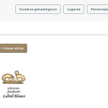
Cuadros genealógicos
Lugares
Personaje
< Volver atrás