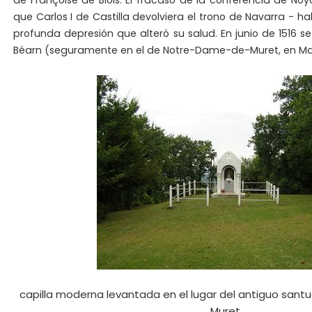
de Françoise de Blois. El fracaso de la conferencia de No
que Carlos I de Castilla devolviera el trono de Navarra - h
profunda depresión que alteró su salud. En junio de 1516 se
Béarn (seguramente en el de Notre-Dame-de-Muret, en Ma
capilla moderna levantada en el lugar del antiguo sant
Muret