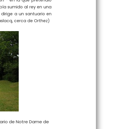
yon - en la que pretendió
abía sumido al rey en una
 dirige a un santuario en
slacq, cerca de Orthez)
uario de Notre Dame de