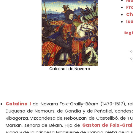
Ma
Fr
Ch
Is
ileg
Catalina I de Navarra
Catalina I
de Navarra Foix-Grailly-Béarn (1470-1517), r
Duquesa de Nemours, de Gandía y de Peñafiel, condesa 
Ribagorza, vizcondesa de Nebouzan, de Castellbó, de Tu
Marsan, señora de Béarn. Hija de
Gaston de Foix-Grai
Viana y de la princesa Madeleine de Francia, nieta de la 