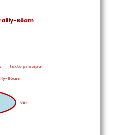
railly-Béarn
o
texto principal
illy-Béarn
ver