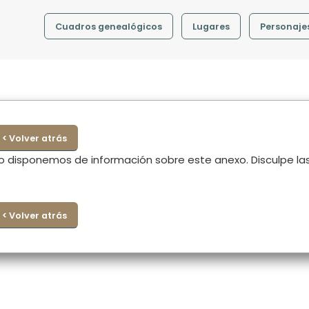
Cuadros genealógicos
Lugares
Personaje
< Volver atrás
o disponemos de información sobre este anexo. Disculpe la
< Volver atrás