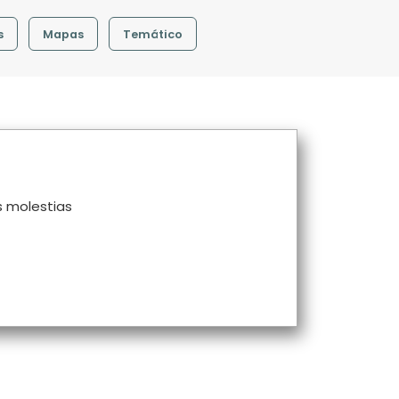
s
Mapas
Temático
s molestias