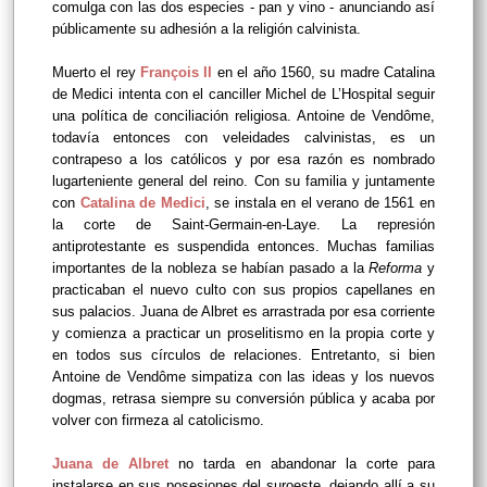
comulga con las dos especies - pan y vino - anunciando así
públicamente su adhesión a la religión calvinista.
Muerto el rey
François II
en el año 1560, su madre Catalina
de Medici intenta con el canciller Michel de L’Hospital seguir
una política de conciliación religiosa. Antoine de Vendôme,
todavía entonces con veleidades calvinistas, es un
contrapeso a los católicos y por esa razón es nombrado
lugarteniente general del reino. Con su familia y juntamente
con
Catalina de Medici
, se instala en el verano de 1561 en
la corte de Saint-Germain-en-Laye. La represión
antiprotestante es suspendida entonces. Muchas familias
importantes de la nobleza se habían pasado a la
Reforma
y
practicaban el nuevo culto con sus propios capellanes en
sus palacios. Juana de Albret es arrastrada por esa corriente
y comienza a practicar un proselitismo en la propia corte y
en todos sus círculos de relaciones. Entretanto, si bien
Antoine de Vendôme simpatiza con las ideas y los nuevos
dogmas, retrasa siempre su conversión pública y acaba por
volver con firmeza al catolicismo.
Juana de Albret
no tarda en abandonar la corte para
instalarse en sus posesiones del suroeste, dejando allí a su