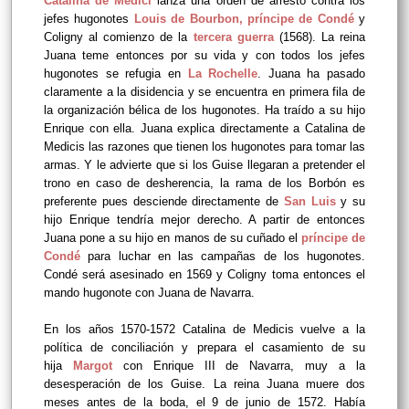
Catalina de Medici
lanza una orden de arresto contra los
jefes hugonotes
Louis de Bourbon, príncipe de Condé
y
Coligny al comienzo de la
tercera guerra
(1568). La reina
Juana teme entonces por su vida y con todos los jefes
hugonotes se refugia en
La Rochelle
. Juana ha pasado
claramente a la disidencia y se encuentra en primera fila de
la organización bélica de los hugonotes. Ha traído a su hijo
Enrique con ella. Juana explica directamente a Catalina de
Medicis las razones que tienen los hugonotes para tomar las
armas. Y le advierte que si los Guise llegaran a pretender el
trono en caso de desherencia, la rama de los Borbón es
preferente pues desciende directamente de
San Luis
y su
hijo Enrique tendría mejor derecho. A partir de entonces
Juana pone a su hijo en manos de su cuñado el
príncipe de
Condé
para luchar en las campañas de los hugonotes.
Condé será asesinado en 1569 y Coligny toma entonces el
mando hugonote con Juana de Navarra.
En los años 1570-1572 Catalina de Medicis vuelve a la
política de conciliación y prepara el casamiento de su
hija
Margot
con Enrique III de Navarra, muy a la
desesperación de los Guise. La reina Juana muere dos
meses antes de la boda, el 9 de junio de 1572. Había