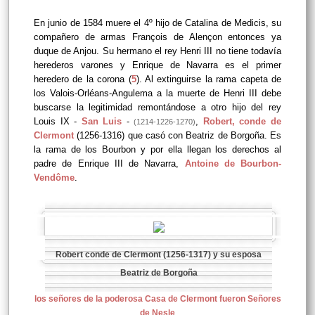
En junio de 1584 muere el 4º hijo de Catalina de Medicis, su
compañero de armas François de Alençon entonces ya
duque de Anjou. Su hermano el rey Henri III no tiene todavía
herederos varones y Enrique de Navarra es el primer
heredero de la corona (
5
). Al extinguirse la rama capeta de
los Valois-Orléans-Angulema a la muerte de Henri III debe
buscarse la legitimidad remontándose a otro hijo del rey
Louis IX -
San Luis
-
,
Robert, conde de
(1214-1226-1270)
Clermont
(1256-1316) que casó con Beatriz de Borgoña. Es
la rama de los Bourbon y por ella llegan los derechos al
padre de Enrique III de Navarra,
Antoine de Bourbon-
Vendôme
.
Robert conde de Clermont (1256-1317) y su esposa
Beatriz de Borgoña
los señores de la poderosa Casa de Clermont fueron Señores
de Nesle