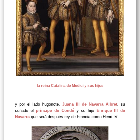
la reina Catalina de Medici y sus hijos
y por el lado hugonote,
Juana III de Navarra Albret
, su
cuñado el
príncipe de Condé
y su hijo
Enrique III de
Navarra
que será después rey de Francia como Henri IV.