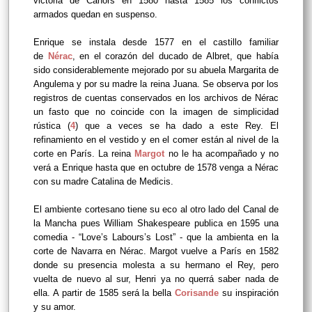
victoria de Cahors en 1580 hasta 1585 los conflictos
armados quedan en suspenso.
Enrique se instala desde 1577 en el castillo familiar
de
Nérac
, en el corazón del ducado de Albret, que había
sido considerablemente mejorado por su abuela Margarita de
Angulema y por su madre la reina Juana. Se observa por los
registros de cuentas conservados en los archivos de Nérac
un fasto que no coincide con la imagen de simplicidad
rústica (
4
) que a veces se ha dado a este Rey. El
refinamiento en el vestido y en el comer están al nivel de la
corte en París. La reina
Margot
no le ha acompañado y no
verá a Enrique hasta que en octubre de 1578 venga a Nérac
con su madre Catalina de Medicis.
El ambiente cortesano tiene su eco al otro lado del Canal de
la Mancha pues William Shakespeare publica en 1595 una
comedia - “Love’s Labours’s Lost” - que la ambienta en la
corte de Navarra en Nérac. Margot vuelve a París en 1582
donde su presencia molesta a su hermano el Rey, pero
vuelta de nuevo al sur, Henri ya no querrá saber nada de
ella. A partir de 1585 será la bella
Corisande
su inspiración
y su amor.