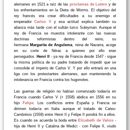
alemanes en 1521 a raíz de las
proclamas de Lutero
y de
los enfrentamientos en la Dieta de Worms. El objetivo del
rey francés era crear dificultades a su enemigo el
emperador
Carlos V
y esa actitud explica también su
alianza más tarde con el sultán turco Suleyman. Aunque el
rey de Francia se muestra intolerante con las nuevas
doctrinas reformistas dentro del reino, su
hermana
Margarita de Angulema
, reina de Navarra, acoge
en su corte de Nérac a quienes por ello eran
perseguidos.
Henri II
- ya rey de Francia desde 1547 - sigue
la misma política de su padre tratando de impedir que se
consolide el imperio de Carlos V. Y por ello entrará en una
liga con los protestantes alemanes, aun manteniendo la
intolerancia en Francia contra los hugonotes.
Las guerras de religión no habían comenzado todavía en
Francia cuando Carlos V (+ 1558) abdica en 1556 en su
hijo
Felipe
. Los conflictos entre España y Francia se
dirimen todavía en Italia aunque el tratado de Cateu-
Cambrésis (1559) entre Henri II y Felipe II pondrá fin a ellos.
Es cuando se acuerda la boda entre
Elizabeth de Valois
-
hija de Henri II y Catalina de Medici - con Felipe II, viudo