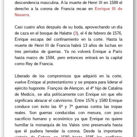
descendencia masculina. A la muerte de Henri III en 1589 el
derecho a la corona de Francia recae en
Enrique III de
Navarra
.
Casi cuatro años después de su boda, aprovechando un día
de caza en el bosque de Halatte (
3
), el 4 de febrero de 1576,
Enrique escapa del confinamiento en la corte. Hasta la
muerte de Henri III de Francia habrá 13 años de luchas en
tres períodos de guerras. Ya no volverá Enrique a París
hasta marzo de 1594, pero entonces entrará en la capital
como Rey de Francia.
Liberado de los compromisos que adquirió en la corte,
vuelve Enrique al protestantismo y se prepara para liderar el
ejército hugonote. François de Alençon, el 4º hijo de Catalina
de Medicis, se alía políticamente con Enrique sin que ello
significara abrazar el calvinismo. Entre 1576 y 1580 Enrique
conduce con éxito las 6ª y 7ª guerras contra las tropas
reales. Son guerras conducidas con mesura, con poco
sacrificio humano y económico ya que Enrique no quiere
humillar la monarquía de los Valois sino preservarla hasta
que él pudiera heredar la corona. Desde la importante