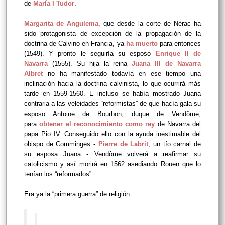
de
María I Tudor
.
Margarita de Angulema,
que desde la corte de Nérac ha
sido protagonista de excepción de la propagación de la
doctrina de Calvino en Francia, ya
ha muerto
para entonces
(1549). Y pronto le seguiría su esposo
Enrique II de
Navarra
(1555).
Su hija la reina
Juana III de Navarra
Albret
no ha manifestado todavía en ese tiempo una
inclinación hacia la doctrina calvinista, lo que ocurrirá más
tarde en 1559-1560. E incluso se había mostrado Juana
contraria a las veleidades “reformistas” de que hacía gala su
esposo Antoine de Bourbon, duque de Vendôme,
para
obtener el reconocimiento como rey
de Navarra del
papa Pio IV. Conseguido ello con la ayuda inestimable del
obispo de Comminges -
Pierre de Labrit
, un tío carnal de
su esposa Juana - Vendôme volverá a reafirmar su
catolicismo y así morirá en 1562 asediando Rouen que lo
tenían los “reformados”.
Era ya la “primera guerra” de religión.