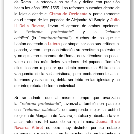
de Roma. La ortodoxia no se fija y define con precisión
hasta los años 1550-1565. Las reformas buscadas dentro de
la Iglesia desde el
Cisma de Occidente
y particularmente
en el tiempo de los papados de Alejandro VI Borgia y
Julio
II Della Rovere
, llevan el germen de ambas opciones,
la
“reforma protestante”
y la
“reforma
católica”
(la
“contrarreforma”
)
. Muchos de los que se
habían acercado a
Lutero
por simpatizar con sus críticas al
papado, vieron luego con irritación su heretismo protestante
y no quisieron separarse de Roma, convirtiéndose no pocas
veces en los más fieles valedores del papado. También
ellos llegaron a pensar que debía ponerse la Biblia en la
vanguardia de la vida cristiana, pero contrariamente a los
luteranos y calvinistas, debía ser leída en las iglesias y no
ser interpretada de forma individual.
Si se admite que al mismo tiempo que avanzaba
la
“reforma protestante”
,
avanzaba también en paralelo
una
“reforma católica”,
se comprende mejor la actitud
religiosa de Margarita de Navarra, católica y abierta a la vez
a las reformas. El caso de su hija la reina
Juana III de
Navarra Albret
es otro muy distinto, por su notable
extremismo y violencia en la práctica del protestantismo