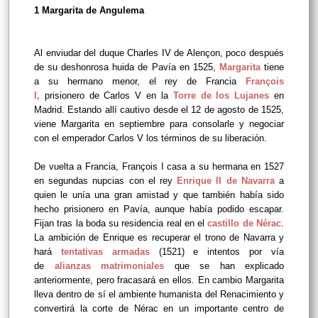
1
Margarita de Angulema
Al enviudar del duque Charles IV de Alençon, poco después
de su deshonrosa huida de Pavía en 1525,
Margarita
tiene
a su hermano menor, el rey de Francia
François
I
,
prisionero de Carlos V en la
Torre de los Lujanes
en
Madrid. Estando allí cautivo desde el 12 de agosto de 1525,
viene Margarita en septiembre para consolarle y negociar
con el emperador Carlos V los términos de su liberación.
De vuelta a Francia, François I casa a su hermana en 1527
en segundas nupcias con el rey
Enrique II de Navarra
a
quien le unía una gran amistad y que también había sido
hecho prisionero en Pavía, aunque había podido escapar.
Fijan tras la boda su residencia real en el
castillo de Nérac
.
La ambición de Enrique es recuperar el trono de Navarra y
hará
tentativas armadas
(1521) e intentos por vía
de
alianzas matrimoniales
que se han explicado
anteriormente,
pero fracasará en ellos. En cambio Margarita
lleva dentro de sí el ambiente humanista del Renacimiento y
convertirá la corte de Nérac en un importante centro de