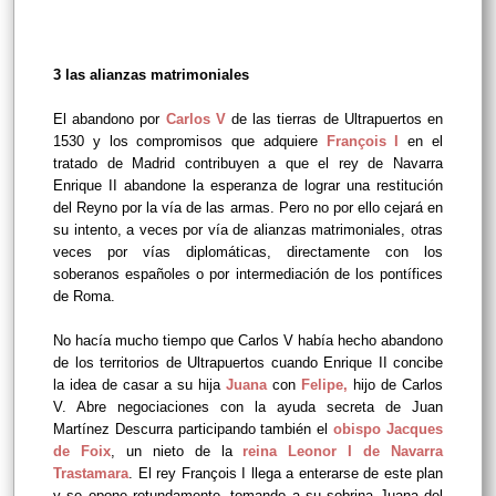
3 las alianzas matrimoniales
El abandono por
Carlos V
de las tierras de Ultrapuertos en
1530 y los compromisos que adquiere
François I
en el
tratado de Madrid contribuyen a que el rey de Navarra
Enrique II abandone la esperanza de lograr una restitución
del Reyno por la vía de las armas. Pero no por ello cejará en
su intento, a veces por vía de alianzas matrimoniales, otras
veces por vías diplomáticas, directamente con los
soberanos españoles o por intermediación de los pontífices
de Roma.
No hacía mucho tiempo que Carlos V había hecho abandono
de los territorios de Ultrapuertos cuando Enrique II concibe
la idea de casar a su hija
Juana
con
Felipe
,
hijo de Carlos
V. Abre negociaciones con la ayuda secreta de Juan
Martínez Descurra participando también el
obispo Jacques
de Foix
, un nieto de la
reina Leonor I de Navarra
Trastamara
.
El rey François I llega a enterarse de este plan
y se opone rotundamente, tomando a su sobrina Juana del