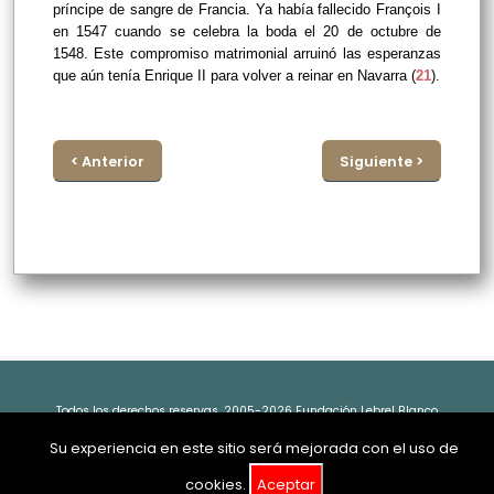
príncipe de sangre de Francia. Ya había fallecido François I
en 1547 cuando se celebra la boda el 20 de octubre de
1548. Este compromiso matrimonial arruinó las esperanzas
que aún tenía Enrique II para volver a reinar en Navarra (
21
).
< Anterior
Siguiente >
Todos los derechos reservas. 2005-2026 Fundación Lebrel Blanco
Su experiencia en este sitio será mejorada con el uso de
cookies.
Aceptar