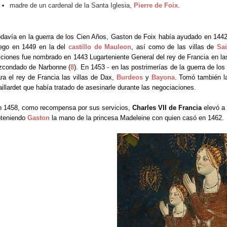
madre de un cardenal de la Santa Iglesia,
Pierre de Foix
.
davía en la guerra de los Cien Años, Gaston de Foix había ayudado en 144
ego en 1449 en la del
castillo de Mauleon
, así como de las villas de
Sai
ciones fue nombrado en 1443 Lugarteniente General del rey de Francia en la
zcondado de Narbonne (
8
). En 1453 - en las postrimerías de la guerra de l
ra el rey de Francia las villas de Dax,
Burdeos
y
Bayona
. Tomó también l
illardet que había tratado de asesinarle durante las negociaciones.
 1458, como recompensa por sus servicios,
Charles VII de Francia
elevó a
bteniendo
Gaston
la mano de la princesa Madeleine con quien casó en 1462.