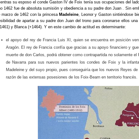
entras su esposo el conde Gaston IV de Foix tenía sus ocupaciones del lado d
o 1462 fue de absoluta sumisión y obediencia a su padre don Juan . Sin em
 marzo de 1462 con la princesa
Madeleine
, Leonor y Gaston sintiéndose bi
sibilidad de apartar a su padre don Juan del trono para coronarse ellos un
1461) y Blanca (+1464). Y en este cambio de actitud es determinante:
el apoyo del rey de Francia Luis XI, quien se encuentra en posición ve
Aragón. El rey de Francia confía que gracias a su apoyo financiero y guer
muerte de don Carlos, podrá obtener como contrapartida no solamente el R
de Navarra para sus nuevos parientes los condes de Foix y la infant
Madeleine y del suyo propio, pues conseguiría que los nuevos Reyes de N
razón de las extensas posesiones de los Foix-Bearn en territorio francés.