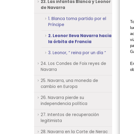
23. Las infantas Blanca y Leonor
de Navarra
1. Blanca toma partido por el
To
Príncipe
lu
ac
2. Leonor lleva Navarra hacia
vi
la órbita de Francia
pa
Ga
3. Leonor, “ reina por un día “
24. Los Condes de Foix reyes de
En
Navarra
o
25. Navarra, una moneda de
cambio en Europa
26. Navarra pierde su
independencia política
27. Intentos de recuperación
legitimista
28. Navarra en la Corte de Nerac