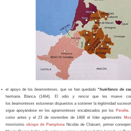
el apoyo de los
beamonteses,
que se han quedado
“
huérfanos de ca
hermana Blanca (1464). El odio y rencor que les mueve con
los
beamonteses
estuvieran dispuestos a sostener la legitimidad suceso
sigue apoyándose en los
agramonteses
encabezados por los
Peralta
.
como antes y el 23 de noviembre de 1468 el líder
agramontés
Mos
mismísimo
obispo de Pamplona
Nicolás de Chávarri, primer consejer