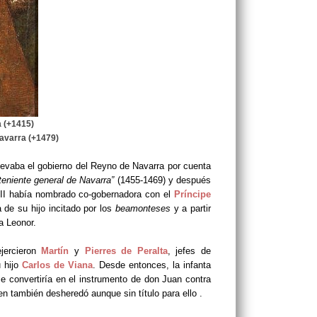
 (+1415)
 Navarra (+1479)
levaba el gobierno del Reyno de Navarra por cuenta
rteniente general de Navarra”
(1455-1469) y después
 II había nombrado co-gobernadora con el
Príncipe
 de su hijo incitado por los
beamonteses
y a partir
a Leonor.
jercieron
Martín
y
Pierres de Peralta
, jefes de
u hijo
Carlos de Viana
. Desde entonces, la infanta
se convertiría en el instrumento de don Juan contra
en también desheredó aunque sin título para ello .