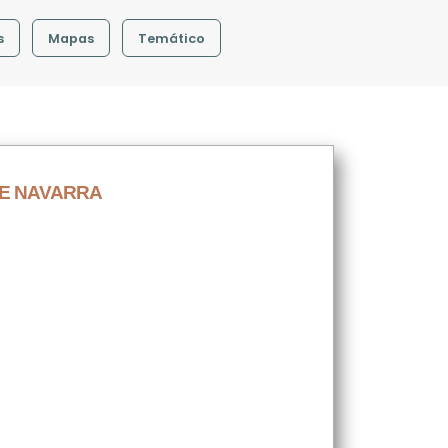
s
Mapas
Temático
DE NAVARRA