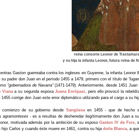
reina consorte Leonor de Trastamara
y su hija la infanta Leonor, futura reina de
entras Gaston guerreaba contra los ingleses en Guyenne, la infanta Leonor l
 su padre don Juan en el período 1455 a 1479, primero con el título de
“luga
omo
“gobernadora de Navarra”
(1471-1479). Anteriormente, desde 1451 Juan
e Viana
a su segunda esposa
Juana Enríquez
,
pero ello provocó la rebeldía
 1455 corrige don Juan este error diplomático utilizando para el cargo a su hij
l comienzo de su gobierno desde
Sangüesa
en 1455 - que de hecho e
os
agramonteses
- es a resultas de desheredar ilegítimamente don Juan a s
onor, motivada además por la ambición de su esposo
Gaston IV de Foix
, 
 hijo Carlos y cuando éste muere en 1461, contra su hija
doña Blanca
,
a qui