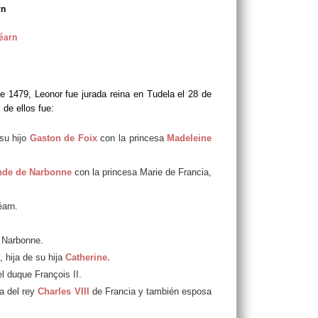
rn
éarn
e 1479, Leonor fue jurada reina en Tudela el 28 de
 de ellos fue:
 su hijo
Gaston de Foix
con la princesa
Madeleine
nde de Narbonne
con la princesa Marie de Francia,
éarn.
e Narbonne.
, hija de su hija
Catherine.
l duque François II.
a del rey
Charles VIII
de Francia y también esposa