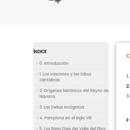
ÍNDICE
C
0. Introducción
1. Los vascones y las tribus
1.
cántabras
2
2. Orígenes históricos del Reyno de
3.
Navarra
3. Las bellas incógnitas
4. Pamplona en el siglo VIII
2
5. Los Banu Qasi del Valle del Ebro