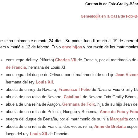
Gaston IV de Foix-Grailly-Béa
Genealogía en la Casa de Foix-B
e reina solamente durante 24 días. Su padre Juan II murió el 19 de enero d
ero y murió el 12 de febrero. Tuvo
once hijos
y por razón de los matrimonios
consuegra del rey (difunto)
Charles VII
de Francia, por el matrimonio de
de Francia
, hermana de Louis XI.
consuegra del duque de Orleans por el matrimonio de su hijo
Jean Vizco
hermana del rey
Louis XII
.
abuela de un rey de Navarra,
Francisco I Febo
de Navarra Foix-Grailly-B
abuela de una reina de Navarra,
Catalina I
de Navarra Foix-Grailly-Béarn.
abuela de una reina de Aragón,
Germana de Foix
, hija de su hijo Jean d
abuela de una reina de Polonia, Hungría y Bohemia,
Anne de Foix y Foix
suegra del duque de Bretaña, por el matrimonio de su hija
Margarita
con e
abuela de una reina de Francia, dos veces reina,
Anne de Bretaña
espos
luego del rey
Louis XII
de Francia.