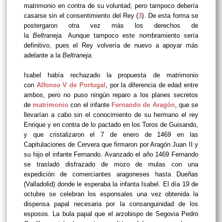
matrimonio en contra de su voluntad, pero tampoco debería
casarse sin el consentimiento del Rey (
3
). De esta forma se
postergaron otra vez más los derechos de
la
Beltraneja
.
Aunque tampoco este nombramiento sería
definitivo, pues el Rey volvería de nuevo a apoyar más
adelante a la
Beltraneja
.
Isabel había rechazado la propuesta de matrimonio
con
Alfonso V de Portugal
, por la diferencia de edad entre
ambos, pero no puso ningún reparo a los planes secretos
de
matrimonio
con el infante
Fernando de Aragón
, que se
llevarían a cabo sin el conocimiento de su hermano el rey
Enrique y en contra de lo pactado en los Toros de Guisando,
y que cristalizaron el 7 de enero de 1469 en las
Capitulaciones de Cervera que firmaron por Aragón Juan II y
su hijo el infante Fernando. Avanzado el año 1469 Fernando
se trasladó disfrazado de mozo de mulas con una
expedición de comerciantes aragoneses hasta Dueñas
(Valladolid) donde le esperaba la infanta Isabel. El día 19 de
octubre se celebran los esponsales una vez obtenida la
dispensa papal necesaria por la consanguinidad de los
esposos. La bula papal que el arzobispo de Segovia Pedro