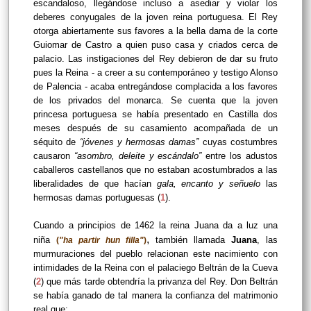
escandaloso, llegándose incluso a asediar y violar los
deberes conyugales de la joven reina portuguesa. El Rey
otorga abiertamente sus favores a la bella dama de la corte
Guiomar de Castro a quien puso casa y criados cerca de
palacio. Las instigaciones del Rey debieron de dar su fruto
pues la Reina - a creer a su contemporáneo y testigo Alonso
de Palencia - acaba entregándose complacida a los favores
de los privados del monarca. Se cuenta que la joven
princesa portuguesa se había presentado en Castilla dos
meses después de su casamiento acompañada de un
séquito de
“jóvenes y hermosas damas”
cuyas costumbres
causaron
“asombro, deleite y escándalo
”
entre los adustos
caballeros castellanos que no estaban acostumbrados a las
liberalidades de que hacían
gala, encanto y señuelo
las
hermosas damas portuguesas (
1
).
Cuando a principios de 1462 la reina Juana da a luz una
,
niña
también llamada
Juana
, las
(
"ha partir hun filla"
)
murmuraciones del pueblo relacionan este nacimiento con
intimidades de la Reina con el palaciego Beltrán de la Cueva
(
2
) que más tarde obtendría la privanza del Rey. Don Beltrán
se había ganado de tal manera la confianza del matrimonio
real que: