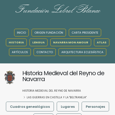
Fundación Lebrel Blanco
INICIO
ORIGEN FUNDACIÓN
CARTA PRESIDENTE
HISTORIA
LENGUA
NAVARRA MON AMOUR
ATLAS
ARTÍCULOS
CONTACTO
ARQUITECTURA ECLESIÁSTICA
Historia Medieval del Reyno de
Navarra
HISTORIA MEDIEVAL DEL REYNO DE NAVARRA
LAS GUERRAS EN CASTILLA Y LA "BELTRANEJA"
Cuadros genealógicos
Lugares
Personajes