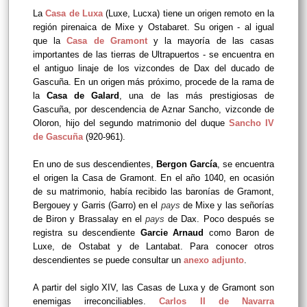
La
Casa de Luxa
(Luxe, Lucxa) tiene un origen remoto en la
región pirenaica de Mixe y Ostabaret. Su origen - al igual
que la
Casa de Gramont
y la mayoría de las casas
importantes de las tierras de Ultrapuertos - se encuentra en
el antiguo linaje de los vizcondes de Dax del ducado de
Gascuña. En un origen más próximo, procede de la rama de
la
Casa de Galard
, una de las más prestigiosas de
Gascuña, por descendencia de Aznar Sancho, vizconde de
Oloron, hijo del segundo matrimonio del duque
Sancho IV
de Gascuña
(920-961).
En uno de sus descendientes,
Bergon García
, se encuentra
el origen la Casa de Gramont. En el año 1040, en ocasión
de su matrimonio, había recibido las baronías de Gramont,
Bergouey y Garris (Garro) en el
pays
de Mixe y las señorías
de Biron y Brassalay en el
pays
de Dax. Poco después se
registra su descendiente
Garcie Arnaud
como Baron de
Luxe, de Ostabat y de Lantabat. Para conocer otros
descendientes se puede consultar un
anexo adjunto
.
A partir del siglo XIV, las Casas de Luxa y de Gramont son
enemigas irreconciliables.
Carlos II de Navarra