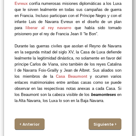
Evreux
confía numerosas misiones diplomáticas a los Luxa
que le sirven lealmente en todas sus campañas de guerra
en Francia. Incluso participan con el Príncipe Negro y con el
infante Luis de Navarra Evreux en el diseño de un plan
para
liberar al rey navarro
que había sido tomado
prisionero por el rey de Francia Jean II “le Bon”.
Durante las guerras civiles que asolan el Reyno de Navarra
en la segunda mitad del siglo XV, la Casa de Luxa defiende
lealmente la legitimidad dinástica, no solamente en favor del
príncipe Carlos de Viana, sino también de los reyes Catalina
I de Navarra Foix-Grailly y Jean de Albret. Sus aliados son
los miembros de la
Casa Beaumont
y ocurren varios
enlaces matrimoniales entre ambas casas como se puede
observar en las respectivas notas anexas a cada Casa. Si
los Beaumont son la cabeza visible de los
beamonteses
en
la Alta Navarra, los Luxa lo son en la Baja Navarra.
< Anterior
Siguiente >