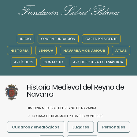
Fundación Lebrel Blanco
INICIO
ORIGEN FUNDACIÓN
CARTA PRESIDENTE
HISTORIA
LENGUA
NAVARRA MON AMOUR
ATLAS
ARTÍCULOS
CONTACTO
ARQUITECTURA ECLESIÁSTICA
Historia Medieval del Reyno de
Navarra
HISTORIA MEDIEVAL DEL REYNO DE NAVARRA
LA CASA DE BEAUMONT Y LOS "BEAMONTESES"
Cuadros genealógicos
Lugares
Personajes