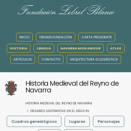
Fundación Lebrel Blanco
INICIO
ORIGEN FUNDACIÓN
CARTA PRESIDENTE
HISTORIA
LENGUA
NAVARRA MON AMOUR
ATLAS
ARTÍCULOS
CONTACTO
ARQUITECTURA ECLESIÁSTICA
Historia Medieval del Reyno de
Navarra
HISTORIA MEDIEVAL DEL REYNO DE NAVARRA
DESAIRES LEGITIMISTAS EN EL SIGLO XV
Cuadros genealógicos
Lugares
Personajes