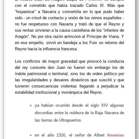
con el cometido que había trazado Carlos III. Más que
“hispanizar” a Navarra y convertirla en lo que pudo haber
sido - un crisol de contacto y unión de los reinos españoles -
no fue respetuoso con Navarra y trató de que el Reyno y
sus rentas sirvieran a la causa castellana de los “infantes de
Aragón”. No por otra razón arrinconó al Príncipe de Viana. Y
en ese empeño, sirvió en bandeja a los Foix un retorno del
Reyno hacia la influencia francesa.
Los conflictos de mayor gravedad que provocó la conducta
del rey consorte don Juan no fueron sin embargo los de
índole patrimonial o territorial, sino los de orden político por
las irregularidades y desaires dinásticos que suscitó y que
tuvieron consecuencias violentas llegando a perjudicar la
estabilidad institucional y monárquica del Reyno.
ya habían ocurrido desde el siglo XIV algunas
discordias entre la nobleza de la Baja Navarra de
las tierras de Ultrapuertos.
en el año 1316, el señor de Albret
Amanieu