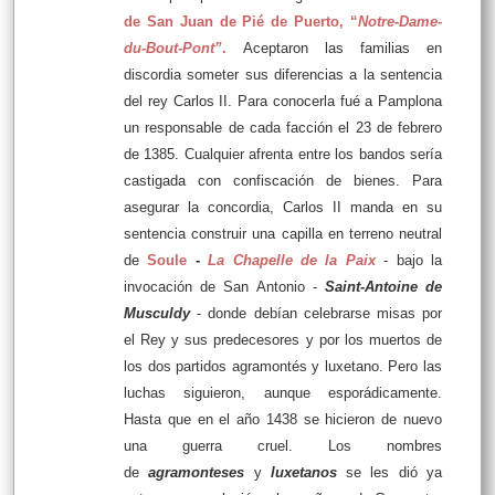
de San Juan de Pié de Puerto
,
“
Notre-Dame-
du-Bout-Pont”
.
Aceptaron las familias en
discordia someter sus diferencias a la sentencia
del rey Carlos II. Para conocerla fué a Pamplona
un responsable de cada facción el 23 de febrero
de 1385. Cualquier afrenta entre los bandos sería
castigada con confiscación de bienes. Para
asegurar la concordia, Carlos II manda en su
sentencia construir una capilla en terreno neutral
de
Soule
-
La Chapelle de la Paix
- bajo la
invocación de San Antonio -
Saint-Antoine de
Musculdy
- donde debían celebrarse misas por
el Rey y sus predecesores y por los muertos de
los dos partidos agramontés y luxetano. Pero las
luchas siguieron, aunque esporádicamente.
Hasta que en el año 1438 se hicieron de nuevo
una guerra cruel. Los nombres
de
agramonteses
y
luxetanos
se les dió ya