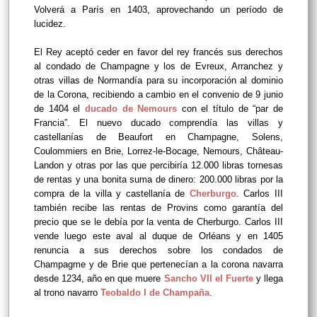
Volverá a París en 1403, aprovechando un período de
lucidez.
El Rey aceptó ceder en favor del rey francés sus derechos
al condado de Champagne y los de Evreux, Arranchez y
otras villas de Normandía para su incorporación al dominio
de la Corona, recibiendo a cambio en el convenio de 9 junio
de 1404 el
ducado de Nemours
con el título de “par de
Francia”.
El nuevo ducado comprendía las villas y
castellanías de Beaufort en Champagne, Solens,
Coulommiers en Brie, Lorrez-le-Bocage, Nemours, Château-
Landon y otras por las que percibiría 12.000 libras tornesas
de rentas y una bonita suma de dinero: 200.000 libras por la
compra de la villa y castellanía de
Cherburgo
. Carlos III
también recibe las rentas de Provins como garantía del
precio que se le debía por la venta de Cherburgo. Carlos III
vende luego este aval al duque de Orléans y en 1405
renuncia a sus derechos sobre los condados de
Champagme y de Brie que pertenecían a la corona navarra
desde 1234, año en que muere
Sancho VII el Fuerte
y llega
al trono navarro
Teobaldo I de Champaña
.