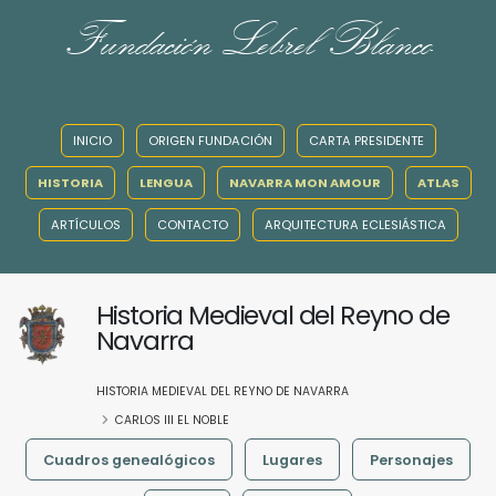
Fundación Lebrel Blanco
INICIO
ORIGEN FUNDACIÓN
CARTA PRESIDENTE
HISTORIA
LENGUA
NAVARRA MON AMOUR
ATLAS
ARTÍCULOS
CONTACTO
ARQUITECTURA ECLESIÁSTICA
Historia Medieval del Reyno de
Navarra
HISTORIA MEDIEVAL DEL REYNO DE NAVARRA
CARLOS III EL NOBLE
Cuadros genealógicos
Lugares
Personajes