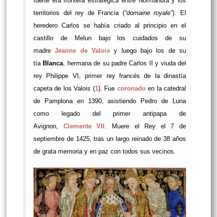
fuerte era frontera estratégica entre Normandía y los
territorios del rey de Francia (
“domaine royale”
). El
heredero Carlos se había criado al principio en el
castillo de Melun bajo los cuidados de su
madre
Jeanne de Valois
y luego bajo los de su
tía
Blanca
,
hermana de su padre Carlos II y viuda del
rey Philippe VI, primer rey francés de la dinastía
capeta de los Valois (
1
). Fue
coronado
en la catedral
de Pamplona en 1390, asistiendo Pedro de Luna
como legado del primer antipapa de
Avignon,
Clemente VII
. Muere el Rey el 7 de
septiembre de 1425, tras un largo reinado de 38 años
de grata memoria y en paz con todos sus vecinos.