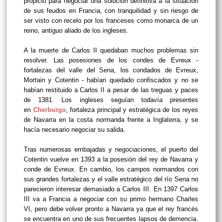
propicio para negociar una solución definitiva a la situación
de sus feudos en Francia, con tranquilidad y sin riesgo de
ser visto con recelo por los franceses como monarca de un
reino, antiguo aliado de los ingleses.
A la muerte de Carlos II quedaban muchos problemas sin
resolver. Las posesiones de los condes de Evreux -
fortalezas del valle del Sena, los condados de Evreux,
Mortain y Cotentin - habían quedado confiscados y no se
habían restituido a Carlos II a pesar de las treguas y paces
de 1381.
Los ingleses seguían todavía presentes
en
Cherburgo
, fortaleza principal y estratégica de los reyes
de Navarra en la costa normanda frente a Inglaterra, y se
hacía necesario negociar su salida.
Tras numerosas embajadas y negociaciones, el puerto del
Cotentin vuelve en 1393 a la posesión del rey de Navarra y
conde de Evreux. En cambio, los campos normandos con
sus grandes fortalezas y el valle estratégico del río Sena no
parecieron interesar demasiado a Carlos III.
En 1397 Carlos
III
va a Francia a negociar con su primo hermano Charles
VI, pero debe volver pronto a Navarra ya que el rey francés
se encuentra en uno de sus frecuentes lapsos de demencia.