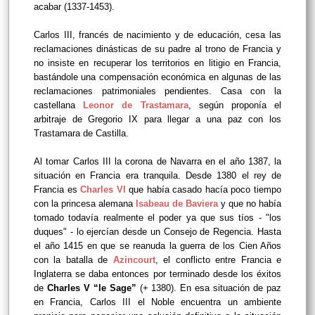
acabar (1337-1453).
Carlos III, francés de nacimiento y de educación, cesa las
reclamaciones dinásticas de su padre al trono de Francia y
no insiste en recuperar los territorios en litigio en Francia,
bastándole una compensación económica en algunas de las
reclamaciones patrimoniales pendientes. Casa con la
castellana
Leonor de Trastamara
, según proponía el
arbitraje de Gregorio IX para llegar a una paz con los
Trastamara de Castilla.
Al tomar Carlos III la corona de Navarra en el año 1387, la
situación en Francia era tranquila. Desde 1380 el rey de
Francia es
Charles VI
que había casado hacía poco tiempo
con la princesa alemana
Isabeau de Baviera
y que no había
tomado todavía realmente el poder ya que sus tíos - "los
duques" - lo ejercían desde un Consejo de Regencia. Hasta
el año 1415 en que se reanuda la guerra de los Cien Años
con la batalla de
Azincourt
, el conflicto entre Francia e
Inglaterra se daba entonces por terminado desde los éxitos
de
Charles V “le Sage”
(+ 1380). En esa situación de paz
en Francia, Carlos III el Noble encuentra un ambiente