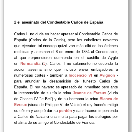
2 el asesinato del Condestable Carlos de España
Carlos II no duda en hacer apresar al Condestable Carlos de
España (Carlos de la Cerda), pero los caballeros navarros
que ejecutan tal encargo quizá van más allá de las órdenes
recibidas y asesinan el 8 de enero de 1354 al Condestable,
al que sorprendieron durmiendo en el castillo de Aygle
en
Normandía
(
5
). Carlos II no solamente no esconde la
acción asesina sino que incluso envía embajadores a
numerosas cortes - también a
Inocencio VI
en
Avignon
-
para anunciar la desaparición del funesto Carlos de
España.
El rey navarro es apresado de inmediato pero ante
la intervención de su tía la reina
Jeanne de Evreux
(viuda
de Charles IV “le Bel”) y de su hermana la reina
Blanca de
Evreux
(viuda de Philippe VI de Valois) el rey francés mitigó
su cólera y aceptó dar su
perdón
y satisfacerse imponiendo
a Carlos de Navarra una multa para pagar los sufragios por
el alma de su amigo el Condestable de Francia.