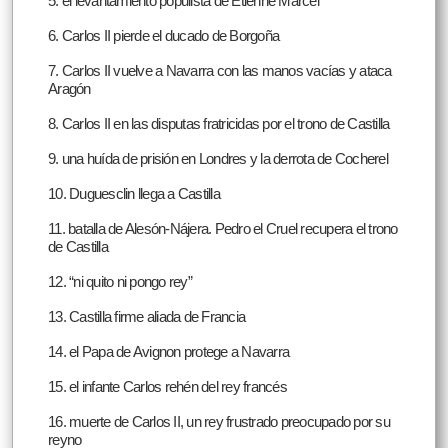
5. el levantamiento populista de Etienne Marcel
6. Carlos II pierde el ducado de Borgoña
7. Carlos II vuelve a Navarra con las manos vacías y ataca
Aragón
8. Carlos II en las disputas fratricidas por el trono de Castilla
9. una huída de prisión en Londres y la derrota de Cocherel
10. Duguesclin llega a Castilla
11. batalla de Alesón-Nájera. Pedro el Cruel recupera el trono
de Castilla
12. “ni quito ni pongo rey”
13. Castilla firme aliada de Francia
14. el Papa de Avignon protege a Navarra
15. el infante Carlos rehén del rey francés
16. muerte de Carlos II, un rey frustrado preocupado por su
reyno