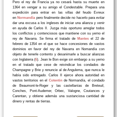
Pero el rey de Francia ya no cesará hasta su muerte en
1364 en vengar a su amigo el Condestable. Prepara una
expedición para entrar en las villas del feudo Evreux
en
Normandía
pero finalmente decide no hacerlo para evitar
dar una excusa a los ingleses de iniciar una alianza y venir
en ayuda de Carlos II. Juzga más oportuno arreglar todos
los conflictos y contenciosos que mantiene con su yerno el
rey de Navarra. Se firma el tratado de
Mantes
el 22 de
febrero de 1354 en el que se hace concesiones de vastos
dominios en favor del rey de Navarra en Nomandía con
objeto de tenerle contento y desanimarle a buscar alianzas
con Inglaterra (
6
). Jean le Bon exige sin embargo a su yerno
en el tratado que cese de reivindicar los condados de
Champagne y Brie y renuncie al de Angulema, que nunca le
había sido entregado. Carlos II ejerce ahora autoridad en
vastos territorios en el
Cotentin
de Normandía, el condado
de Beaumont-le-Roger y las castellanías de Breteuil,
Conches, Pont-Audemer, Orbec, Valogne, Coutances y
Carentan, y obtiene además una sustanciosa cantidad de
dinero y rentas de tierras.