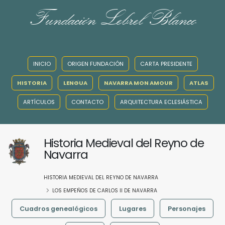
Fundación Lebrel Blanco
INICIO
ORIGEN FUNDACIÓN
CARTA PRESIDENTE
HISTORIA
LENGUA
NAVARRA MON AMOUR
ATLAS
ARTÍCULOS
CONTACTO
ARQUITECTURA ECLESIÁSTICA
Historia Medieval del Reyno de
Navarra
HISTORIA MEDIEVAL DEL REYNO DE NAVARRA
LOS EMPEÑOS DE CARLOS II DE NAVARRA
Cuadros genealógicos
Lugares
Personajes