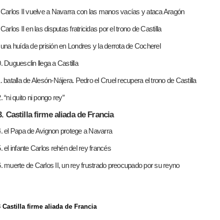
 Carlos II vuelve a Navarra con las manos vacías y ataca Aragón
 Carlos II en las disputas fratricidas por el trono de Castilla
 una huída de prisión en Londres y la derrota de Cocherel
. Duguesclin llega a Castilla
. batalla de Alesón-Nájera. Pedro el Cruel recupera el trono de Castilla
. “ni quito ni pongo rey”
3. Castilla firme aliada de Francia
. el Papa de Avignon protege a Navarra
. el infante Carlos rehén del rey francés
. muerte de Carlos II, un rey frustrado preocupado por su reyno
 Castilla firme aliada de Francia