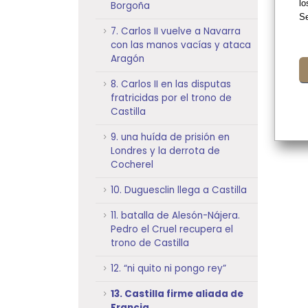
lo
Borgoña
Se
7. Carlos II vuelve a Navarra
con las manos vacías y ataca
Aragón
8. Carlos II en las disputas
fratricidas por el trono de
Castilla
9. una huída de prisión en
Londres y la derrota de
Cocherel
10. Duguesclin llega a Castilla
11. batalla de Alesón-Nájera.
Pedro el Cruel recupera el
trono de Castilla
12. “ni quito ni pongo rey”
13. Castilla firme aliada de
Francia