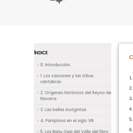
ÍNDICE
C
0. Introducción
1. Los vascones y las tribus
1.
cántabras
2.
2. Orígenes históricos del Reyno de
Navarra
3.
4.
3. Las bellas incógnitas
5.
4. Pamplona en el siglo VIII
6.
5. Los Banu Qasi del Valle del Ebro