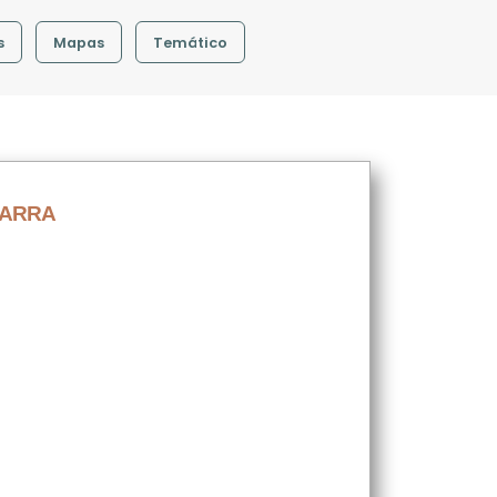
s
Mapas
Temático
VARRA