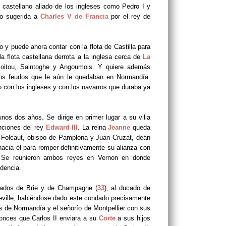
y castellano aliado de los ingleses como Pedro I y
ido sugerida a
Charles V de Francia
por el rey de
o y puede ahora contar con la flota de Castilla para
a flota castellana derrota a la inglesa cerca de
La
 Poitou, Saintoghe y Angoumois. Y quiere además
 los feudos que le aún le quedaban en Normandía.
o con los ingleses y con los navarros que duraba ya
nos dos años. Se dirige en primer lugar a su villa
enciones del rey
Edward III
. La reina
Jeanne
queda
 Folcaut, obispo de Pamplona y Juan Cruzat, deán
hacia él para romper definitivamente su alianza con
a. Se reunieron ambos reyes en Vernon en donde
dencia.
dados de Brie y de Champagne (
33
), al ducado de
eville, habiéndose dado este condado precisamente
as de Normandía y el señorío de Montpellier con sus
onces que Carlos II enviara a su
Corte
a sus hijos