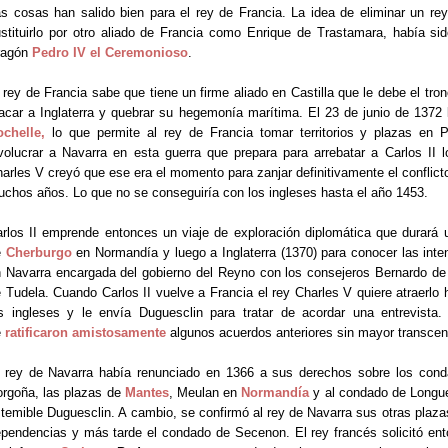
s cosas han salido bien para el rey de Francia. La idea de eliminar un re
stituirlo por otro aliado de Francia como Enrique de Trastamara, había s
ragón
Pedro IV el Ceremonioso
.
 rey de Francia sabe que tiene un firme aliado en Castilla que le debe el tron
acar a Inglaterra y quebrar su hegemonía marítima. El 23 de junio de 1372 l
ochelle
,
lo que permite al rey de Francia tomar territorios y plazas en
volucrar a Navarra en esta guerra que prepara para arrebatar a Carlos II
arles V creyó que ese era el momento para zanjar definitivamente el conflict
chos años. Lo que no se conseguiría con los ingleses hasta el año 1453.
rlos II emprende entonces un viaje de exploración diplomática que durará u
e
Cherburgo
en Normandía y luego a Inglaterra (1370) para conocer las int
 Navarra encargada del gobierno del Reyno con los consejeros Bernardo de
 Tudela. Cuando Carlos II vuelve a Francia el rey Charles V quiere atraerlo 
s ingleses y le envía Duguesclin para tratar de acordar una entrevist
e
ratificaron amistosamente
algunos acuerdos anteriores sin mayor transcen
 rey de Navarra había renunciado en 1366 a sus derechos sobre los con
rgoña, las plazas de
Mantes
, Meulan en
Normandía
y al condado de Longu
 temible Duguesclin. A cambio, se confirmó al rey de Navarra sus otras plaz
pendencias y más tarde el condado de Secenon. El rey francés solicitó ent