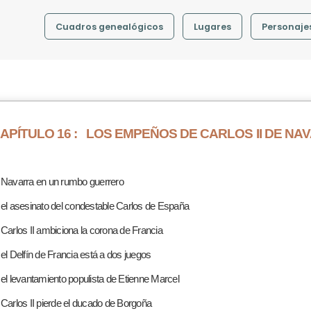
Cuadros genealógicos
Lugares
Personaje
APÍTULO 16 :
LOS EMPEÑOS DE CARLOS II DE NA
 Navarra en un rumbo guerrero
 el asesinato del condestable Carlos de España
 Carlos II ambiciona la corona de Francia
 el Delfín de Francia está a dos juegos
 el levantamiento populista de Etienne Marcel
 Carlos II pierde el ducado de Borgoña