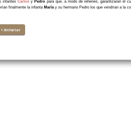
s infantes
Carlos
y
Pedro
para que, a modo de rehenes, garantizaran el cu
rían finalmente la infanta
María
y su hermano Pedro los que vendrían a la co
< Anterior