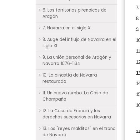
7.
6. Los territorios pirenaicos de
Aragón
8.
7. Navarra en el siglo X
9.
8. Auge del influjo de Navarra en el
10
siglo XI
11
9. La unión personal de Aragón y
12
Navarra 1076-1134
1
10. La dinastía de Navarra
restaurada
14
11. Un nuevo rumbo. La Casa de
15
Champaña
16
12. La Casa de Francia y los
derechos sucesorios en Navarra
13. Los "reyes malditos" en el trono
13
de Navarra