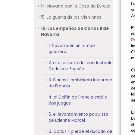
La
14. Navarra con la Casa de Evreux
su
A
15. La guerra de los Cien Años
16. Los empeños de Carlos II de
El
Navarra
at
R
1. Navarra en un rumbo
in
guerrero
Ch
mu
2. el asesinato del condestable
Carlos de España
Ca
d
3. Carlos II ambiciona la corona
en
de Francia
de
lo
4. el Delfín de Francia está a
s
dos juegos
El
5. el levantamiento populista
Bo
de Etienne Marcel
al
de
6. Carlos II pierde el ducado de