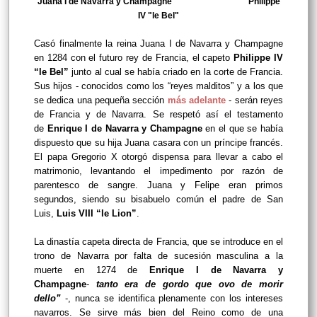
Juana I de Navarra y Champagne Philippe
IV "le Bel"
Casó finalmente la reina Juana I de Navarra y Champagne
en 1284 con el futuro rey de Francia, el capeto
Philippe IV
“le Bel”
junto al cual se había criado en la corte de Francia.
Sus hijos - conocidos como los “reyes malditos” y a los que
se dedica una pequeña sección
más adelante
- serán reyes
de Francia y de Navarra. Se respetó así el testamento
de
Enrique I de Navarra y Champagne
en el que se había
dispuesto que su hija Juana casara con un príncipe francés.
El papa Gregorio X otorgó dispensa para llevar a cabo el
matrimonio, levantando el impedimento por razón de
parentesco de sangre. Juana y Felipe eran primos
segundos, siendo su bisabuelo común el padre de San
Luis,
Luis VIII “le Lion”
.
La dinastía capeta directa de Francia, que se introduce en el
trono de Navarra por falta de sucesión masculina a la
muerte en 1274 de
Enrique I de Navarra y
Champagne
-
tanto era de gordo que ovo de morir
dello”
-, nunca se identifica plenamente con los intereses
navarros. Se sirve más bien del Reino como de una