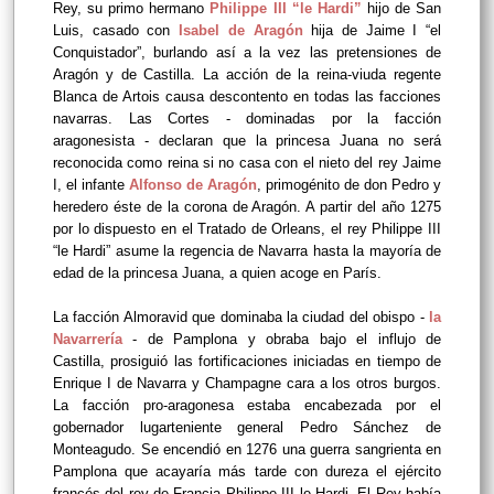
Rey, su primo hermano
Philippe III “le Hardi”
hijo de San
Luis, casado con
Isabel de Aragón
hija de Jaime I “el
Conquistador”, burlando así a la vez las pretensiones de
Aragón y de Castilla. La acción de la reina-viuda regente
Blanca de Artois causa descontento en todas las facciones
navarras. Las Cortes - dominadas por la facción
aragonesista - declaran que la princesa Juana no será
reconocida como reina si no casa con el nieto del rey Jaime
I, el infante
Alfonso de Aragón
, primogénito de don Pedro y
heredero éste de la corona de Aragón. A partir del año 1275
por lo dispuesto en el Tratado de Orleans, el rey Philippe III
“le Hardi” asume la
regencia de Navarra hasta la mayoría de
edad de la princesa Juana, a quien acoge en París.
La facción Almoravid que dominaba la ciudad del obispo -
la
Navarrería
- de Pamplona y obraba bajo el influjo de
Castilla, prosiguió las fortificaciones iniciadas en tiempo de
Enrique I de Navarra y Champagne cara a los otros burgos.
La facción pro-aragonesa estaba encabezada por el
gobernador lugarteniente general
Pedro Sánchez de
Monteagudo.
Se encendió en 1276 una guerra sangrienta en
Pamplona que acayaría más tarde con dureza el ejército
francés del rey de Francia Philippe III le Hardi.
El Rey había