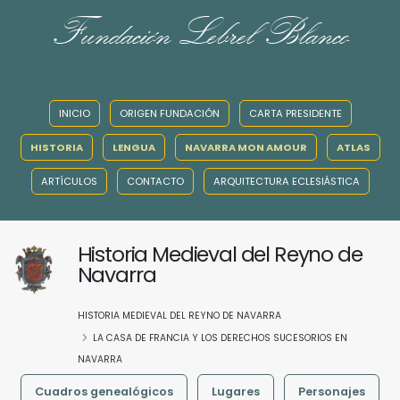
Fundación Lebrel Blanco
INICIO
ORIGEN FUNDACIÓN
CARTA PRESIDENTE
HISTORIA
LENGUA
NAVARRA MON AMOUR
ATLAS
ARTÍCULOS
CONTACTO
ARQUITECTURA ECLESIÁSTICA
Historia Medieval del Reyno de
Navarra
HISTORIA MEDIEVAL DEL REYNO DE NAVARRA
LA CASA DE FRANCIA Y LOS DERECHOS SUCESORIOS EN
NAVARRA
Cuadros genealógicos
Lugares
Personajes