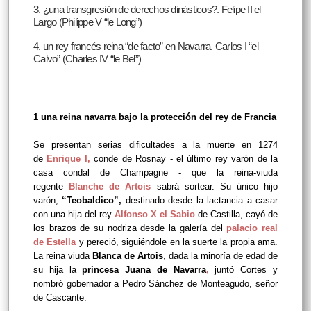
3. ¿una transgresión de derechos dinásticos?. Felipe II el
Largo (Philippe V “le Long”)
4. un rey francés reina “de facto” en Navarra. Carlos I “el
Calvo” (Charles IV “le Bel”)
1 una reina navarra bajo la protección del rey de Francia
Se presentan serias dificultades a la muerte en 1274
de
Enrique I
,
conde de Rosnay - el último rey varón de la
casa condal de Champagne - que la reina-viuda
regente
Blanche de Artois
sabrá sortear. Su único hijo
varón,
“Teobaldico”,
destinado desde la lactancia a casar
con una hija del rey
Alfonso X el Sabio
de Castilla, cayó de
los brazos de su nodriza desde la galería del
palacio real
de Estella
y pereció, siguiéndole en la suerte la propia ama.
La reina viuda
Blanca de Artois
, dada la minoría de edad de
su hija la
princesa Juana de Navarra
,
juntó Cortes y
nombró gobernador a Pedro Sánchez de Monteagudo, señor
de Cascante.