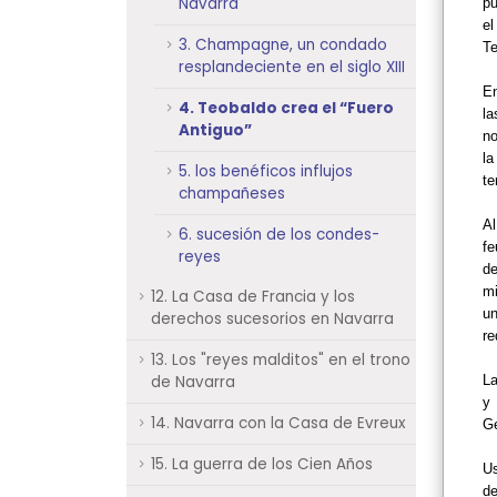
Navarra
pu
el
3. Champagne, un condado
Te
resplandeciente en el siglo XIII
En
4. Teobaldo crea el “Fuero
la
Antiguo”
no
la
5. los benéficos influjos
te
champañeses
Al
6. sucesión de los condes-
fe
reyes
de
mi
12. La Casa de Francia y los
un
derechos sucesorios en Navarra
re
13. Los "reyes malditos" en el trono
de Navarra
La
y 
14. Navarra con la Casa de Evreux
Ge
15. La guerra de los Cien Años
Us
de