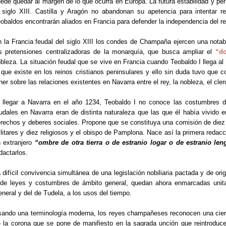
ede quedar al margen de lo que ocurra en Europa. La futura estabilidad y pe
 siglo XIII. Castilla y Aragón no abandonan su apetencia para intentar re
obaldos encontrarán aliados en Francia para defender la independencia del re
 la Francia feudal del siglo XIII los condes de Champaña ejercen una notabl
s pretensiones centralizadoras de la monarquía, que busca ampliar el
“d
bleza. La situación feudal que se vive en Francia cuando Teobaldo I llega al
 que existe en los reinos cristianos peninsulares y ello sin duda tuvo que 
ner sobre las relaciones existentes en Navarra entre el rey, la nobleza, el cler
 llegar a Navarra en el año 1234, Teobaldo I no conoce las costumbres de
udales en Navarra eran de distinta naturaleza que las que él había vivido e
rechos y deberes sociales. Propone que se constituya una comisión de diez 
litares y diez religiosos y el obispo de Pamplona. Nace así la primera redacc
 extranjero
“ombre de otra tierra o de estranio logar o de estranio l
dactarlos.
 difícil convivencia simultánea de una legislación nobiliaria pactada y de ori
de leyes y costumbres de ámbito general, quedan ahora enmarcadas unita
neral y del de Tudela, a los usos del tiempo.
ando una terminología moderna, los reyes champañeses reconocen una cierta 
 la corona que se pone de manifiesto en la sagrada unción que reintroduce