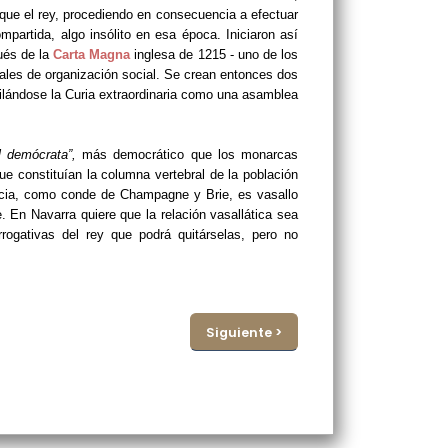
que el rey, procediendo en consecuencia a efectuar
partida, algo insólito en esa época. Iniciaron así
ués de la
Carta Magna
inglesa de 1215 - uno de los
ales de organización social. Se crean entonces dos
rfilándose la Curia extraordinaria como una asamblea
l demócrata”,
más democrático que los monarcas
que constituían la columna vertebral de la población
ancia, como conde de Champagne y Brie, es vasallo
e. En Navarra quiere que la relación vasallática sea
rrogativas del rey que podrá quitárselas, pero no
Siguiente >