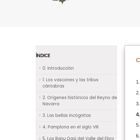
ÍNDICE
C
0. Introducción
1. Los vascones y las tribus
1.
cántabras
2.
2. Orígenes históricos del Reyno de
Navarra
3.
4
3. Las bellas incógnitas
5.
4. Pamplona en el siglo VIII
6.
5. Los Banu Qasi del Valle del Ebro