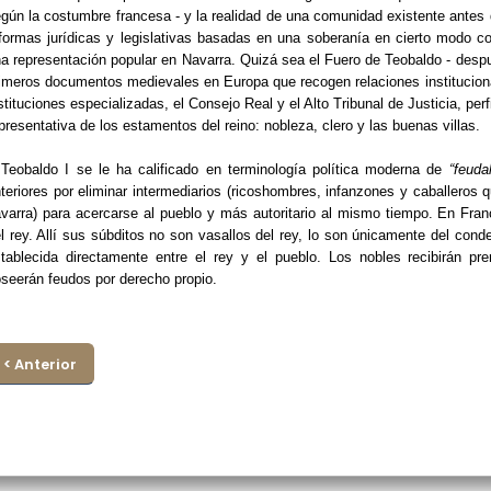
gún la costumbre francesa - y la realidad de una comunidad existente antes 
formas jurídicas y legislativas basadas en una soberanía en cierto modo com
a representación popular en Navarra. Quizá sea el Fuero de Teobaldo - desp
imeros documentos medievales en Europa que recogen relaciones institucion
stituciones especializadas, el Consejo Real y el Alto Tribunal de Justicia, pe
presentativa de los estamentos del reino: nobleza, clero y las buenas villas.
Teobaldo I se le ha calificado en terminología política moderna de
“feuda
teriores por eliminar intermediarios (ricoshombres, infanzones y caballeros 
varra) para acercarse al pueblo y más autoritario al mismo tiempo. En Fr
l rey. Allí sus súbditos no son vasallos del rey, lo son únicamente del cond
tablecida directamente entre el rey y el pueblo. Los nobles recibirán pre
seerán feudos por derecho propio.
< Anterior