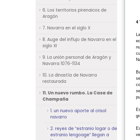
6. Los territorios pirenaicos de
Aragón
4 
7. Navarra en el siglo X
La
8. Auge del influjo de Navarra en el
ec
siglo XI
nu
cu
9. La unión personal de Aragón y
Na
Navarra 1076-1134
Ba
10. La dinastía de Navarra
se
restaurada
co
se
11. Un nuevo rumbo. La Casa de
pu
Champaña
Es
1. un nuevo aporte al crisol
gr
navarro
2. reyes de “estranio logar o de
Es
estranio lengoage” llegan a
ve