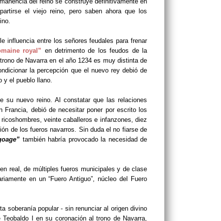
rmanencia del reino se construye definitivamente en
partirse el viejo reino, pero saben ahora que los
ino.
e influencia entre los señores feudales para frenar
omaine royal”
en detrimento de los feudos de la
 trono de Navarra en el año 1234 es muy distinta de
condicionar la percepción que el nuevo rey debió de
o y el pueblo llano.
 su nuevo reino. Al constatar que las relaciones
n Francia, debió de necesitar poner por escrito los
ricoshombres, veinte caballeros e infanzones, diez
ión de los fueros navarros. Sin duda el no fiarse de
engoage”
también habría provocado la necesidad de
gen real, de múltiples fueros municipales y de clase
riamente en un “Fuero Antiguo”, núcleo del Fuero
soberanía popular - sin renunciar al origen divino
 Teobaldo I en su coronación al trono de Navarra,