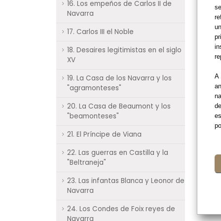
16. Los empeños de Carlos II de
se
Navarra
re
un
17. Carlos III el Noble
pr
in
18. Desaires legitimistas en el siglo
re
XV
A 
19. La Casa de los Navarra y los
an
"agramonteses"
na
20. La Casa de Beaumont y los
de
"beamonteses"
es
po
21. El Príncipe de Viana
22. Las guerras en Castilla y la
"Beltraneja"
23. Las infantas Blanca y Leonor de
Navarra
24. Los Condes de Foix reyes de
Navarra