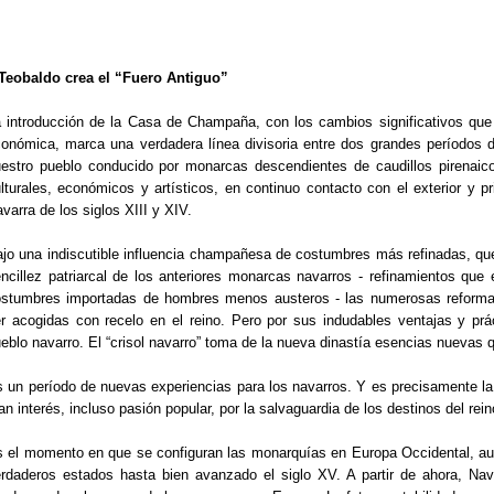
Teobaldo crea el “Fuero Antiguo”
 introducción de la Casa de Champaña, con los cambios significativos que ap
onómica, marca una verdadera línea divisoria entre dos grandes períodos d
estro pueblo conducido por monarcas descendientes de caudillos pirenaico
lturales, económicos y artísticos, en continuo contacto con el exterior y p
varra de los siglos XIII y XIV.
jo una indiscutible influencia champañesa de costumbres más refinadas, qu
ncillez patriarcal de los anteriores monarcas navarros - refinamientos que
stumbres importadas de hombres menos austeros - las numerosas reforma
r acogidas con recelo en el reino. Pero por sus indudables ventajas y práct
eblo navarro. El “crisol navarro” toma de la nueva dinastía esencias nuevas 
 un período de nuevas experiencias para los navarros. Y es precisamente la 
an interés, incluso pasión popular, por la salvaguardia de los destinos del re
 el momento en que se configuran las monarquías en Europa Occidental, aun
rdaderos estados hasta bien avanzado el siglo XV. A partir de ahora, N