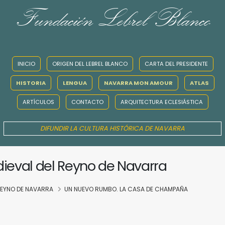
Fundación Lebrel Blanco
INICIO
ORIGEN DEL LEBREL BLANCO
CARTA DEL PRESIDENTE
HISTORIA
LENGUA
NAVARRA MON AMOUR
ATLAS
ARTÍCULOS
CONTACTO
ARQUITECTURA ECLESIÁSTICA
DIFUNDIR LA CULTURA HISTÓRICA DE NAVARRA
dieval del Reyno de Navarra
 REYNO DE NAVARRA
UN NUEVO RUMBO. LA CASA DE CHAMPAÑA