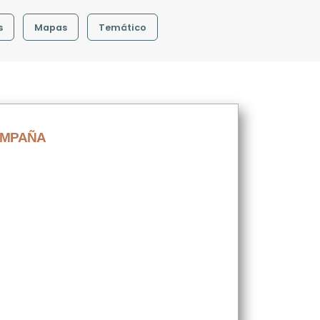
s
Mapas
Temático
AMPAÑA